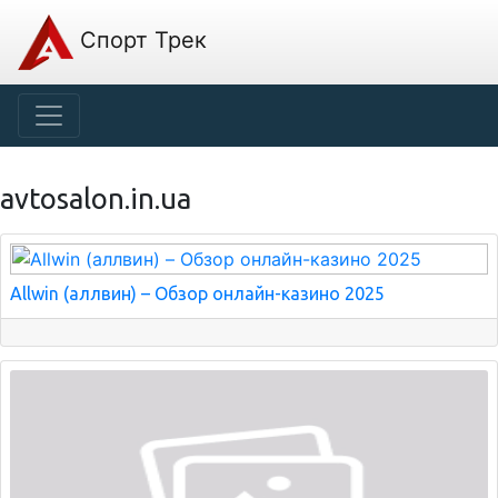
Спорт Трек
avtosalon.in.ua
Allwin (аллвин) – Обзор онлайн-казино 2025