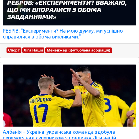
РЕБРІВ: "Експерименти? На мою думку, ми успішно
справилися з обома викликами."
Спорт
Ліга Націй
Менеджер (футбольна асоціація)
Албанія – Україна: українська команда здобула
перемогу над суперником у поєдинку Ліги націй.