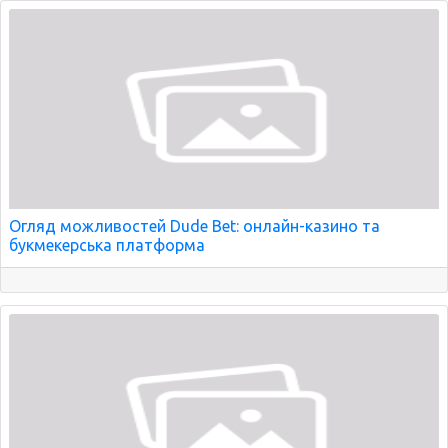
Огляд можливостей Dude Bet: онлайн-казино та
букмекерська платформа