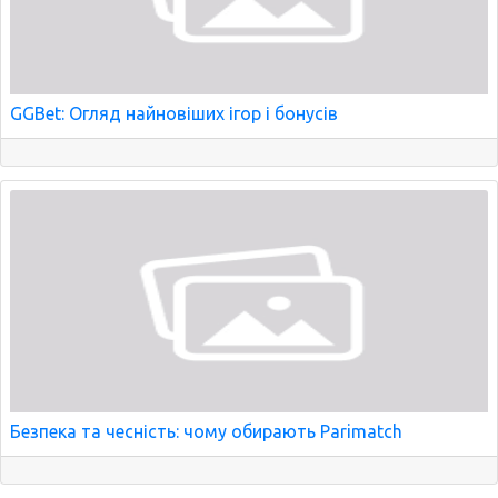
GGBet: Огляд найновіших ігор і бонусів
Безпека та чесність: чому обирають Parimatch