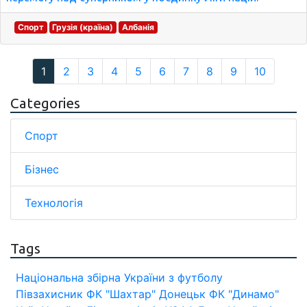
Спорт
Грузія (країна)
Албанія
1
2
3
4
5
6
7
8
9
10
Categories
Спорт
Бізнес
Технологія
Tags
Національна збірна України з футболу
Півзахисник
ФК "Шахтар" Донецьк
ФК "Динамо"