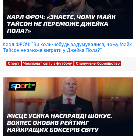
Карл ФРОЧ: "Ви коли-небудь задумувалися, чому Майк
Тайсон не зможе виграти у Джейка Пола?"
Спорт
Чемпіонат світу з футболу
Сполучене Королівство