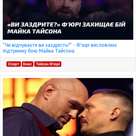
"Чи відчуваєте ви заздрість?" - Ф'юрі висловлює
підтримку бою Майка Тайсона.
Спорт
Бокс
Тайсон Ф'юрі