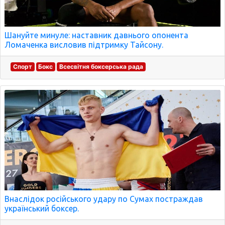
Шануйте минуле: наставник давнього опонента
Ломаченка висловив підтримку Тайсону.
Спорт
Бокс
Всесвітня боксерська рада
Внаслідок російського удару по Сумах постраждав
український боксер.