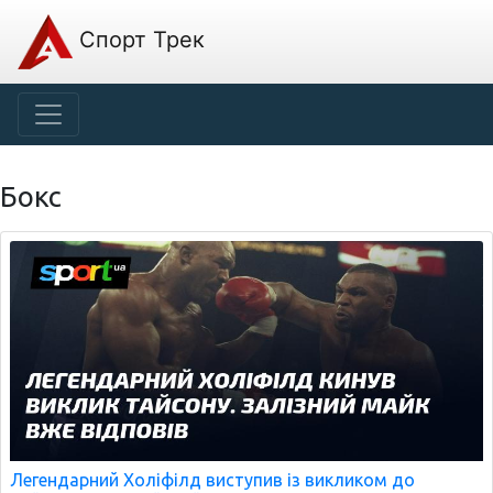
Спорт Трек
Бокс
Легендарний Холіфілд виступив із викликом до