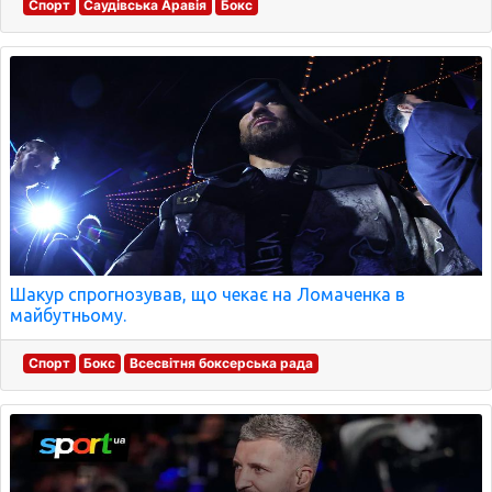
Спорт
Саудівська Аравія
Бокс
Шакур спрогнозував, що чекає на Ломаченка в
майбутньому.
Спорт
Бокс
Всесвітня боксерська рада