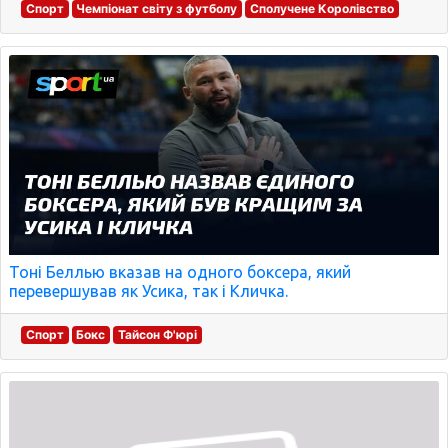
Спорт
Чемпіонат світу з футболу
Сполучене Королівство
Тоні Беллью вказав на одного боксера, який
перевершував як Усика, так і Кличка.
Спорт
Бокс
Тайсон Ф'юрі