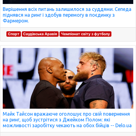
Вирішення всіх питань залишилося за суддями. Сепеда
піднявся на ринг і здобув перемогу в поєдинку з
Фармером.
Спорт
Саудівська Аравія
Чемпіонат світу з футболу
Майк Тайсон вражаюче оголошує про свій повернення
на ринг, щоб зустрітися з Джейком Полом: які
можливості заробітку чекають на обох бійців -- Delo.ua