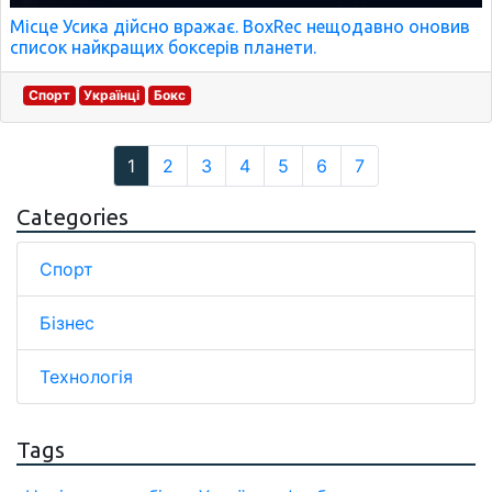
Місце Усика дійсно вражає. BoxRec нещодавно оновив
список найкращих боксерів планети.
Спорт
Українці
Бокс
1
2
3
4
5
6
7
Categories
Спорт
Бізнес
Технологія
Tags