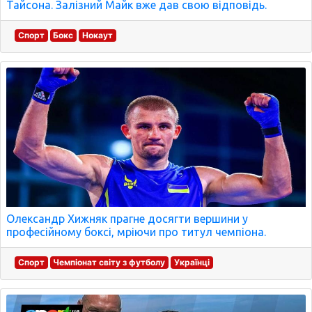
Тайсона. Залізний Майк вже дав свою відповідь.
Спорт
Бокс
Нокаут
Олександр Хижняк прагне досягти вершини у
професійному боксі, мріючи про титул чемпіона.
Спорт
Чемпіонат світу з футболу
Українці