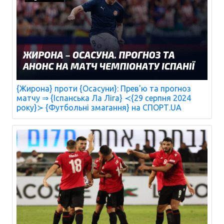
{Жирона} проти {Осасуни}: Прев'ю та прогноз
матчу ⇒ {Іспанська Ла Ліга} ≺{29 серпня 2024
року}≻ {Футбольні змагання} на СПОРТ.UA