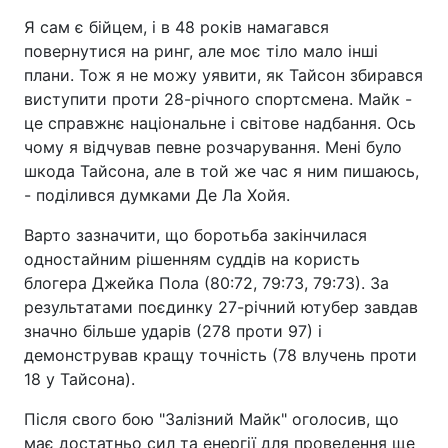
Я сам є бійцем, і в 48 років намагався
повернутися на ринг, але моє тіло мало інші
плани. Тож я не можу уявити, як Тайсон збирався
виступити проти 28-річного спортсмена. Майк -
це справжнє національне і світове надбання. Ось
чому я відчував певне розчарування. Мені було
шкода Тайсона, але в той же час я ним пишаюсь,
- поділився думками Де Ла Хойя.
Варто зазначити, що боротьба закінчилася
одностайним рішенням суддів на користь
блогера Джейка Пола (80:72, 79:73, 79:73). За
результатами поєдинку 27-річний ютубер завдав
значно більше ударів (278 проти 97) і
демонстрував кращу точність (78 влучень проти
18 у Тайсона).
Після свого бою "Залізний Майк" оголосив, що
має достатньо сил та енергії для проведення ще