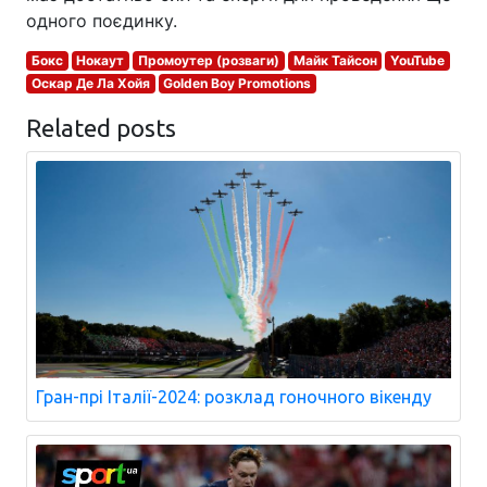
одного поєдинку.
Бокс
Нокаут
Промоутер (розваги)
Майк Тайсон
YouTube
Оскар Де Ла Хойя
Golden Boy Promotions
Related posts
Гран-прі Італії-2024: розклад гоночного вікенду