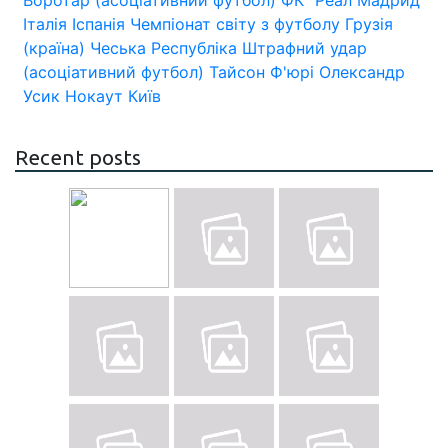
Воротар (асоціативний футбол)
ФК "Реал Мадрид
Італія
Іспанія
Чемпіонат світу з футболу
Грузія
(країна)
Чеська Республіка
Штрафний удар
(асоціативний футбол)
Тайсон Ф'юрі
Олександр
Усик
Нокаут
Київ
Recent posts