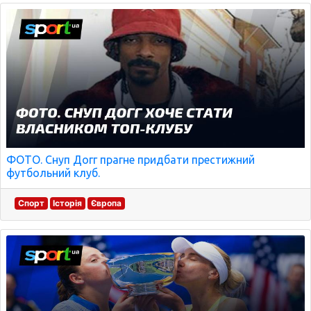
ФОТО. Снуп Догг прагне придбати престижний
футбольний клуб.
Спорт
Історія
Європа