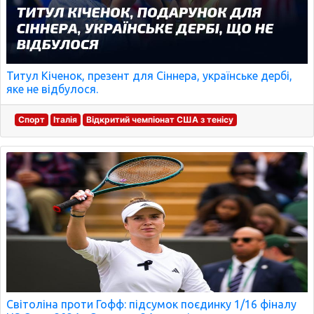
Титул Кіченок, презент для Сіннера, українське дербі,
яке не відбулося.
Спорт
Італія
Відкритий чемпіонат США з тенісу
Світоліна проти Гофф: підсумок поєдинку 1/16 фіналу