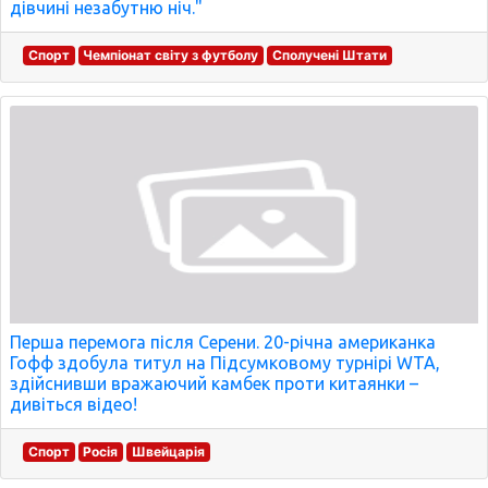
дівчині незабутню ніч."
Спорт
Чемпіонат світу з футболу
Сполучені Штати
Перша перемога після Серени. 20-річна американка
Гофф здобула титул на Підсумковому турнірі WTA,
здійснивши вражаючий камбек проти китаянки –
дивіться відео!
Спорт
Росія
Швейцарія