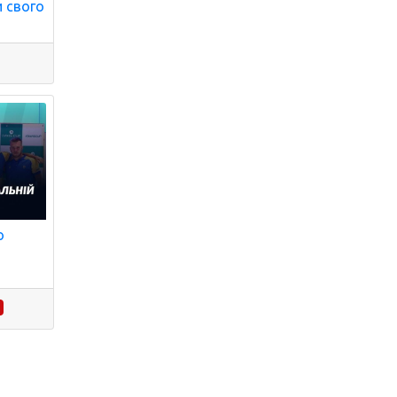
и свого
о