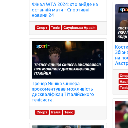
Фінал WTA 2024: хто вийде на
останній матч - Спортивні
новини 24
Спорт
Теніс
Саудівська Аравія
Костю
Збірн
на по
Австрі
Спо
Наці
Тренер Янніка Сіннера
Тені
прокоментував можливість
дискваліфікації італійського
тенісиста.
Спорт
Італія
Теніс