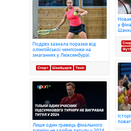
Новак
у фін
Шанха
Спо
Подрез зазнала поразки від
олімпійської чемпіонки на
Футб
змаганнях у Люксембурзі.
Спорт
Швейцарія
Теніс
Істор
поваг
Лише один гравець фінального
турніру не здобув титулу у 2024