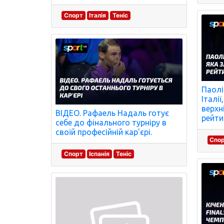
Спорт
Італія
Теніс
Паолі
Італії
верхн
ВІДЕО. Рафаель Надаль готує
рейти
себе до фінального турніру в
своїй професійній кар'єрі.
Спо
Спорт
Іспанія
Теніс