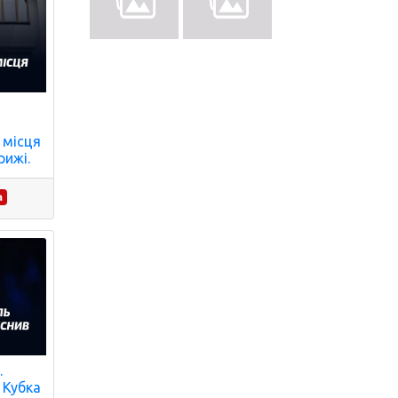
 місця
рижі.
а
.
 Кубка