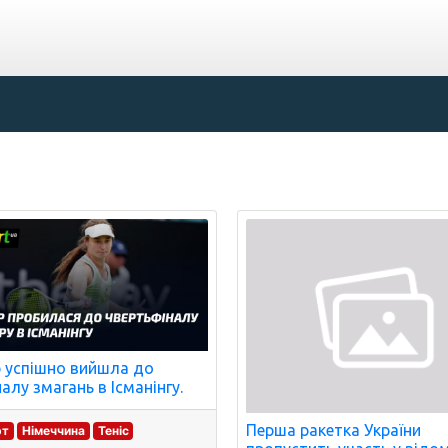
р успішно вийшла до
налу змагань в Ісманінгу.
Перша ракетка України
рт
Німеччина
Теніс