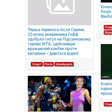
Кічен
Final
Вімбл
Спо
Перша перемога після Серени.
Відк
20-річна американка Гофф
здобула титул на Підсумковому
турнірі WTA, здійснивши
вражаючий камбек проти
китаянки – дивіться відео!
Спорт
Росія
Швейцарія
Єсипч
парно
прохо
Спо