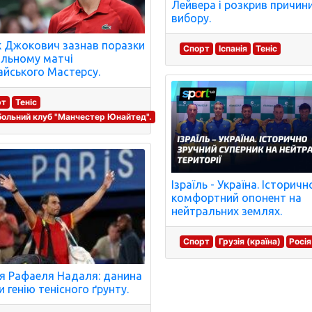
Лейвера і розкрив причин
вибору.
 Джокович зазнав поразки
Спорт
Іспанія
Теніс
альному матчі
йського Мастерсу.
рт
Теніс
ольний клуб "Манчестер Юнайтед".
Ізраїль - Україна. Історичн
комфортний опонент на
нейтральних землях.
Спорт
Грузія (країна)
Росія
ія Рафаеля Надаля: данина
и генію тенісного ґрунту.