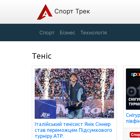
Спорт Трек
Спорт
Бізнес
Технологія
Теніс
Снігу
півфі
Італійський тенісист Янік Сіннер
став переможцем Підсумкового
Спо
турніру ATP.