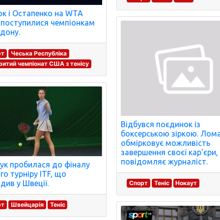
ок і Остапенко на WTA
s поступилися чемпіонкам
дону.
рт
Чеська Республіка
ритий чемпіонат США з тенісу
Відбувся поєдинок із
боксерською зіркою. Лом
обмірковує можливість
завершення своєї кар'єри,
повідомляє журналіст.
ук пробилася до фіналу
го турніру ITF, що
див у Швеції.
Спорт
Теніс
Нокаут
рт
Швейцарія
Теніс