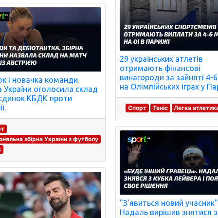
29 українських атлетів
отримають фінансові
винагороди за зайняті 4-6
к і новачка команди.
на Олімпійських іграх у Па
а України оголосила склад
єдинок КБДК проти
ї.
Спорт
Теніс
Легка атлетик
рт
ональна збірна України з футболу
с
"З'явиться новий учасник"
Надаль вирішив знятися з