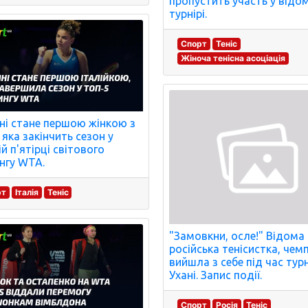
пропустить участь у відо
турнірі.
Спорт
Теніс
Жіноча тенісна асоціація
ні стане першою жінкою з
, яка закінчить сезон у
ій п'ятірці світового
нгу WTA.
рт
Італія
Теніс
"Замовкни, осле!" Відома
російська тенісистка, чемп
вийшла з себе під час турн
Ухані. Запис події.
Спорт
Росія
Теніс