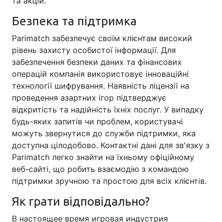
та акцій.
Безпека та підтримка
Parimatch забезпечує своїм клієнтам високий
рівень захисту особистої інформації. Для
забезпечення безпеки даних та фінансових
операцій компанія використовує інноваційні
технології шифрування. Наявність ліцензії на
проведення азартних ігор підтверджує
відкритість та надійність їхніх послуг. У випадку
будь-яких запитів чи проблем, користувачі
можуть звернутися до служби підтримки, яка
доступна цілодобово. Контактні дані для зв'язку з
Parimatch легко знайти на їхньому офіційному
веб-сайті, що робить взаємодію з командою
підтримки зручною та простою для всіх клієнтів.
Як грати відповідально?
В настоящее время игровая индустрия