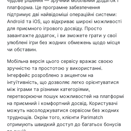
чудове рішення — зручний мобільний додаток і
платформа. Це програмне забезпечення
підтримує дві найвідоміші операційні системи:
Android та iOS, що відкриває широкі можливості
для приємного ігрового досвіду. Просто
завантажте додаток, і ви зможете грати у свої
улюблені ігри без жодних обмежень щодо місця
чи обставин.
Мобільна версія цього сервісу вражає своєю
зручністю та простотою у використанні.
Інтерфейс розроблено з акцентом на
інтуїтивність, що дозволяє легко орієнтуватися
між іграми та різними категоріями,
перетворюючи пошук можливостей на платформі
на приємний і комфортний досвід. Користувачі
можуть насолоджуватися сервісом без жодних
труднощів. Окрім того, клієнти Parimatch
отримують швидкий доступ до багатьох бонусів