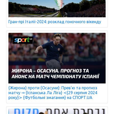
Гран-прі Італії-2024: розклад гоночного вікенду
{Жирона} проти {Осасуни}: Прев'ю та прогноз
матчу ⇒ {Іспанська Ла Ліга} ≺{29 серпня 2024
року}≻ {Футбольні змагання} на СПОРТ.UA