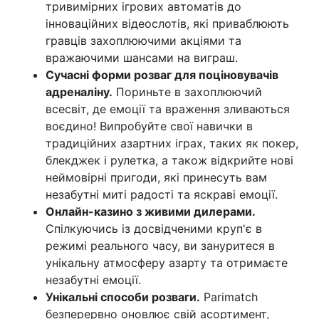
тривимірних ігрових автоматів до
інноваційних відеослотів, які приваблюють
гравців захоплюючими акціями та
вражаючими шансами на виграш.
Сучасні форми розваг для поціновувачів
адреналіну.
Пориньте в захоплюючий
всесвіт, де емоції та враження зливаються
воєдино! Випробуйте свої навички в
традиційних азартних іграх, таких як покер,
блекджек і рулетка, а також відкрийте нові
неймовірні пригоди, які принесуть вам
незабутні миті радості та яскраві емоції.
Онлайн-казино з живими дилерами.
Спілкуючись із досвідченими круп'є в
режимі реального часу, ви зануритеся в
унікальну атмосферу азарту та отримаєте
незабутні емоції.
Унікальні способи розваги.
Parimatch
безперервно оновлює свій асортимент,