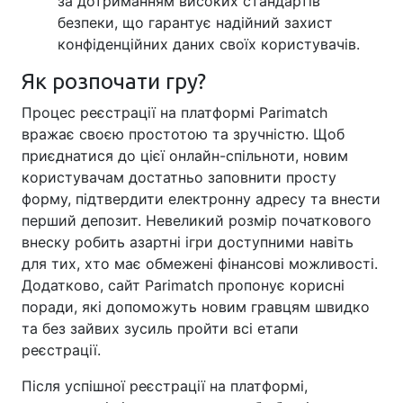
за дотриманням високих стандартів
безпеки, що гарантує надійний захист
конфіденційних даних своїх користувачів.
Як розпочати гру?
Процес реєстрації на платформі Parimatch
вражає своєю простотою та зручністю. Щоб
приєднатися до цієї онлайн-спільноти, новим
користувачам достатньо заповнити просту
форму, підтвердити електронну адресу та внести
перший депозит. Невеликий розмір початкового
внеску робить азартні ігри доступними навіть
для тих, хто має обмежені фінансові можливості.
Додатково, сайт Parimatch пропонує корисні
поради, які допоможуть новим гравцям швидко
та без зайвих зусиль пройти всі етапи
реєстрації.
Після успішної реєстрації на платформі,