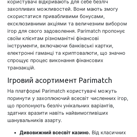
користувачі відкривають для себе безліч
захопливих можливостей. Вони мають змогу
скористатися привабливими бонусами,
ексклюзивними акціями та величезним вибором
ігор для свого задоволення. Parimatch пропонує
своїм клієнтам різноманітні фінансові
інструменти, включаючи банківські картки,
електронні гаманці та криптовалюти, що значно
спрощує процес виконання фінансових
транзакцій.
Ігровий асортимент Parimatch
На платформі Parimatch користувачі можуть
поринути у захоплюючий всесвіт численних ігор,
що пропонують безліч унікальних варіантів,
здатних вразити навіть найвимогливіших
шанувальників азарту.
Дивовижний всесвіт казино.
Від класичних