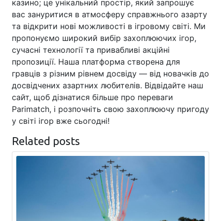
казино; це унікальний простір, який запрошує
вас зануритися в атмосферу справжнього азарту
та відкрити нові можливості в ігровому світі. Ми
пропонуємо широкий вибір захоплюючих ігор,
сучасні технології та привабливі акційні
пропозиції. Наша платформа створена для
гравців з різним рівнем досвіду — від новачків до
досвідчених азартних любителів. Відвідайте наш
сайт, щоб дізнатися більше про переваги
Parimatch, і розпочніть свою захоплюючу пригоду
у світі ігор вже сьогодні!
Related posts