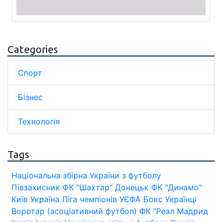
Categories
Спорт
Бізнес
Технологія
Tags
Національна збірна України з футболу
Півзахисник
ФК "Шахтар" Донецьк
ФК "Динамо"
Київ
Україна
Ліга чемпіонів УЄФА
Бокс
Українці
Воротар (асоціативний футбол)
ФК "Реал Мадрид