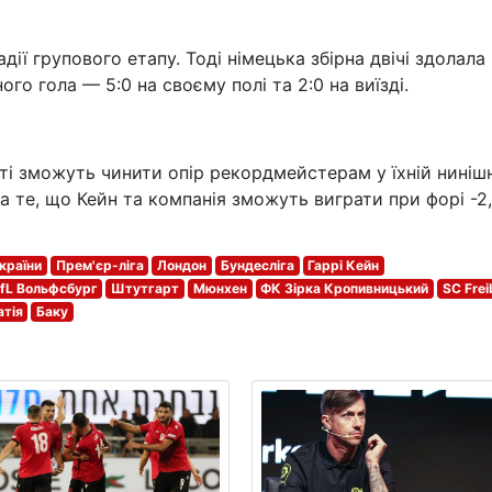
дії групового етапу. Тоді німецька збірна двічі здолала
го гола — 5:0 на своєму полі та 2:0 на виїзді.
ті зможуть чинити опір рекордмейстерам у їхній ниніш
а те, що Кейн та компанія зможуть виграти при форі -2
країни
Прем'єр-ліга
Лондон
Бундесліга
Гаррі Кейн
fL Вольфсбург
Штутгарт
Мюнхен
ФК Зірка Кропивницький
SC Frei
атія
Баку