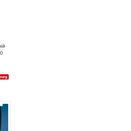
ній
,0
burg