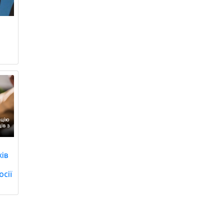
хів
осії