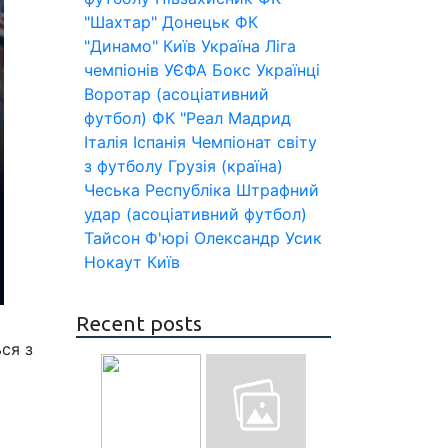
"Шахтар" Донецьк
ФК
"Динамо" Київ
Україна
Ліга
чемпіонів УЄФА
Бокс
Українці
Воротар (асоціативний
футбол)
ФК "Реал Мадрид
Італія
Іспанія
Чемпіонат світу
з футболу
Грузія (країна)
Чеська Республіка
Штрафний
удар (асоціативний футбол)
Тайсон Ф'юрі
Олександр Усик
Нокаут
Київ
Recent posts
ься з