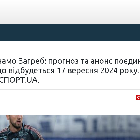
намо Загреб: прогноз та анонс поєди
що відбудеться 17 вересня 2024 року. 
 СПОРТ.UA.
С