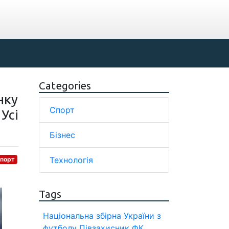
Categories
нку
Спорт
Усі
Бізнес
Технологія
порт
Tags
Національна збірна України з
футболу
Півзахисник
ФК