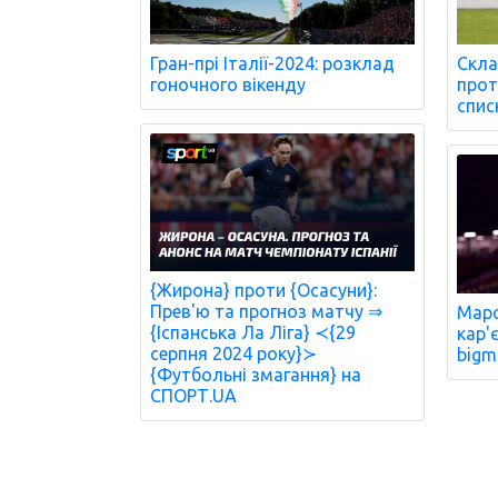
Гран-прі Італії-2024: розклад
Скла
гоночного вікенду
проти
спис
{Жирона} проти {Осасуни}:
Прев'ю та прогноз матчу ⇒
Марс
{Іспанська Ла Ліга} ≺{29
кар'є
серпня 2024 року}≻
bigmi
{Футбольні змагання} на
СПОРТ.UA