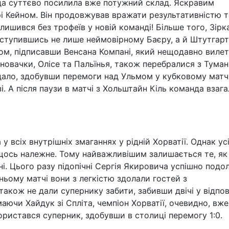
а суттєво посилила вже потужний склад. Яскравим
і Кейном. Він продовжував вражати результативністю т
алишився без трофеїв у новій команді! Більше того, Зірк
поступившись не лише неймовірному Баєру, а й Штутгарт
м, підписавши Венсана Компані, який нещодавно вилет
і новачки, Олісе та Пальїнья, також перебралися з Тума
дало, здобувши перемоги над Ульмом у кубковому матчі
. А після паузи в матчі з Хольштайн Кіль команда взага
 всіх внутрішніх змаганнях у рідній Хорватії. Однак ус
щось належне. Тому найважливішим залишається те, як 
і. Цього разу підопічні Сергія Якировича успішно подо
ньому матчі вони з легкістю здолали гостей з
також не дали супернику забити, забивши двічі у відпов
ючи Хайдук зі Спліта, чемпіон Хорватії, очевидно, вже
ористався суперник, здобувши в столиці перемогу 1:0.