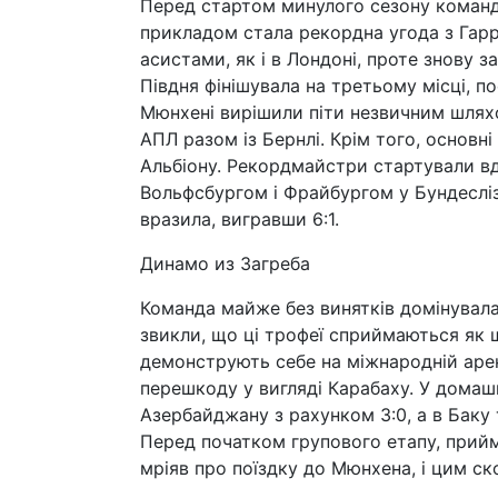
Перед стартом минулого сезону команд
прикладом стала рекордна угода з Гарр
асистами, як і в Лондоні, проте знову з
Півдня фінішувала на третьому місці, 
Мюнхені вирішили піти незвичним шляхо
АПЛ разом із Бернлі. Крім того, основн
Альбіону. Рекордмайстри стартували в
Вольфсбургом і Фрайбургом у Бундеслізі
вразила, вигравши 6:1.
Динамо из Загреба
Команда майже без винятків домінувала у
звикли, що ці трофеї сприймаються як 
демонструють себе на міжнародній арен
перешкоду у вигляді Карабаху. У домаш
Азербайджану з рахунком 3:0, а в Баку 
Перед початком групового етапу, прийма
мріяв про поїздку до Мюнхена, і цим ск