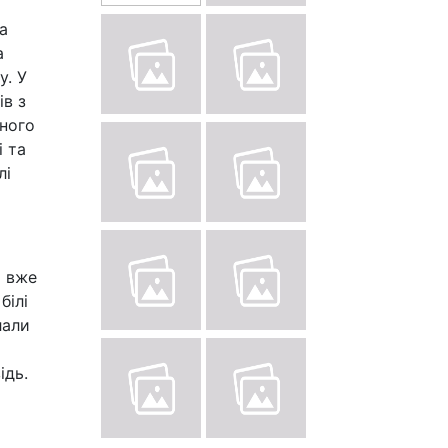
а
а
у. У
ів з
нного
 та
лі
і вже
білі
лали
ідь.