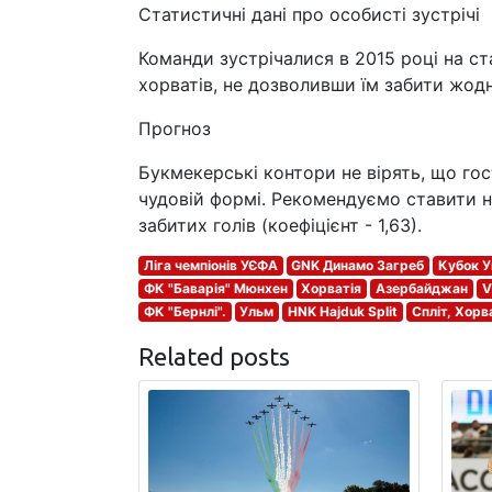
Статистичні дані про особисті зустрічі
Команди зустрічалися в 2015 році на ста
хорватів, не дозволивши їм забити жодно
Прогноз
Букмекерські контори не вірять, що гос
чудовій формі. Рекомендуємо ставити н
забитих голів (коефіцієнт - 1,63).
Ліга чемпіонів УЄФА
GNK Динамо Загреб
Кубок У
ФК "Баварія" Мюнхен
Хорватія
Азербайджан
V
ФК "Бернлі".
Ульм
HNK Hajduk Split
Спліт, Хорв
Related posts