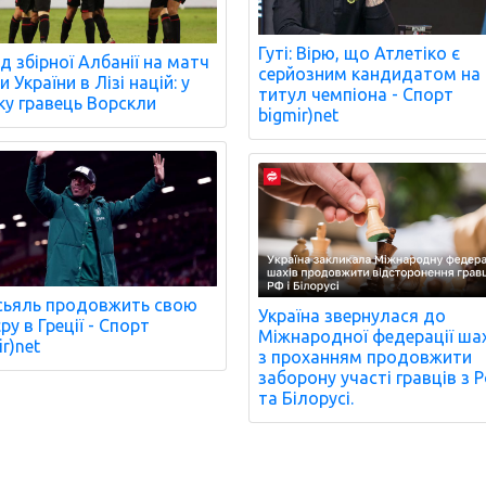
Гуті: Вірю, що Атлетіко є
д збірної Албанії на матч
серйозним кандидатом на
 України в Лізі націй: у
титул чемпіона - Спорт
ку гравець Ворскли
bigmir)net
ьяль продовжить свою
Україна звернулася до
ру в Греції - Спорт
Міжнародної федерації ша
r)net
з проханням продовжити
заборону участі гравців з Р
та Білорусі.