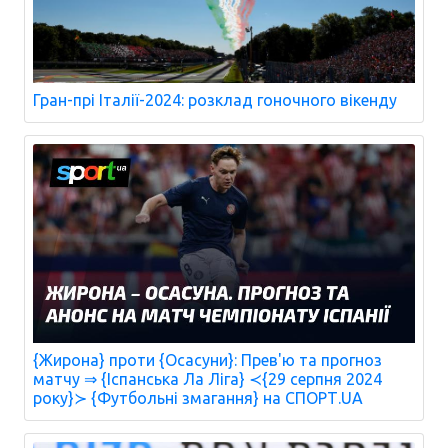
Гран-прі Італії-2024: розклад гоночного вікенду
{Жирона} проти {Осасуни}: Прев'ю та прогноз
матчу ⇒ {Іспанська Ла Ліга} ≺{29 серпня 2024
року}≻ {Футбольні змагання} на СПОРТ.UA