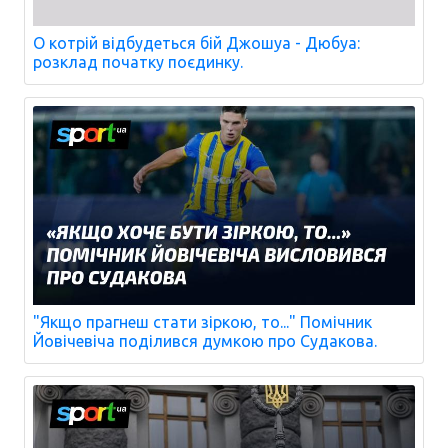
О котрій відбудеться бій Джошуа - Дюбуа:
розклад початку поєдинку.
"Якщо прагнеш стати зіркою, то..." Помічник
Йовічевіча поділився думкою про Судакова.