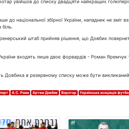
тар увійшов до списку двадцяти найкращих голкіпері
и до національної збірної України, нападник не зміг вз
 біль.
тренерський штаб прийняв рішення, що Довбик поверне
України входять лише двоє форвардів - Роман Яремчук 
сть Довбика в резервному списку може бути викликани
порт
А.С. Рома
Артем Довбик
Воротар
Українська асоціація футбо