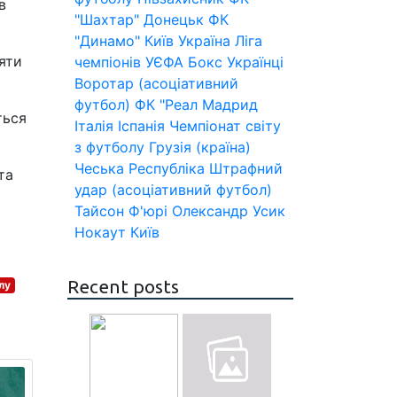
в
"Шахтар" Донецьк
ФК
"Динамо" Київ
Україна
Ліга
яти
чемпіонів УЄФА
Бокс
Українці
Воротар (асоціативний
футбол)
ФК "Реал Мадрид
ться
Італія
Іспанія
Чемпіонат світу
з футболу
Грузія (країна)
Чеська Республіка
Штрафний
та
удар (асоціативний футбол)
Тайсон Ф'юрі
Олександр Усик
й
Нокаут
Київ
Recent posts
лу