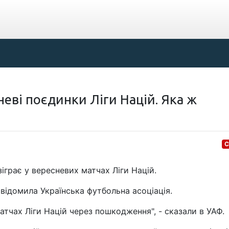
еві поєдинки Ліги Націй. Яка ж
С
іграє у вересневих матчах Ліги Націй.
відомила Українська футбольна асоціація.
атчах Ліги Націй через пошкодження", - сказали в УАФ.