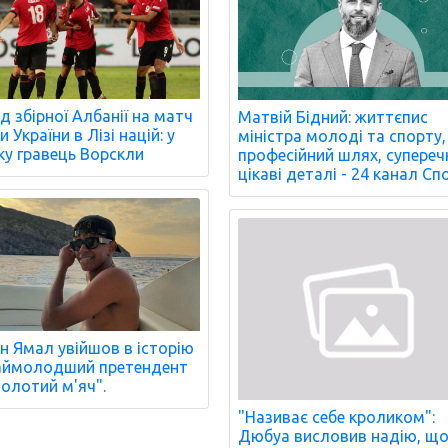
д збірної Албанії на матч
Матвій Бідний: життєпис
 України в Лізі націй: у
міністра молоді та спорту,
ку гравець Ворскли
професійний шлях, супереч
цікаві деталі - 24 канал Сп
н Ямал увійшов в історію
аймолодший претендент
Золотий м'яч".
"Називає себе кроликом":
Дюбуа висловив надію, щ