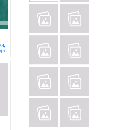
ки,
орт.
о