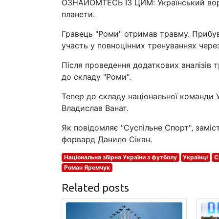
ОЗНАЙОМТЕСЬ ІЗ ЦИМ: Український воро
планети.
Гравець "Роми" отримав травму. Прибувш
участь у повноцінних тренуваннях через
Після проведення додаткових аналізів 
до складу "Роми".
Тепер до складу національної команди 
Владислав Ванат.
Як повідомляє "Суспільне Спорт", замі
форвард Данило Сікан.
Національна збірна України з футболу
Українці
С
Роман Яремчук
Related posts