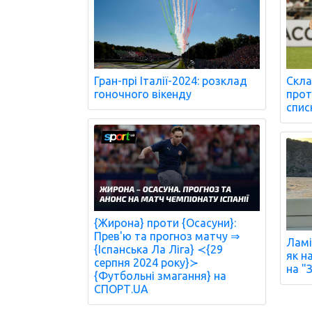
Гран-прі Італії-2024: розклад
Скла
гоночного вікенду
проти
спис
{Жирона} проти {Осасуни}:
Прев'ю та прогноз матчу ⇒
Ламі
{Іспанська Ла Ліга} ≺{29
як н
серпня 2024 року}≻
на "
{Футбольні змагання} на
СПОРТ.UA