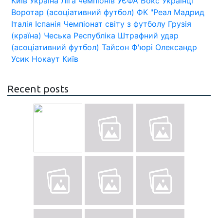
Київ
Україна
Ліга чемпіонів УЄФА
Бокс
Українці
Воротар (асоціативний футбол)
ФК "Реал Мадрид
Італія
Іспанія
Чемпіонат світу з футболу
Грузія
(країна)
Чеська Республіка
Штрафний удар
(асоціативний футбол)
Тайсон Ф'юрі
Олександр
Усик
Нокаут
Київ
Recent posts