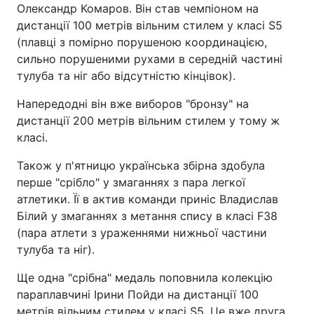
Олександр Комаров. Він став чемпіоном на
дистанції 100 метрів вільним стилем у класі S5
(плавці з помірно порушеною координацією,
сильно порушеними рухами в середній частині
тулуба та ніг або відсутністю кінцівок).
Напередодні він вже виборов "бронзу" на
дистанції 200 метрів вільним стилем у тому ж
класі.
Також у п'ятницю українська збірна здобула
перше "срібло" у змаганнях з пара легкої
атлетики. Її в актив команди приніс Владислав
Білий у змаганнях з метання спису в класі F38
(пара атлети з ураженнями нижньої частини
тулуба та ніг).
Ще одна "срібна" медаль поповнила колекцію
параплавчині Ірини Пойди на дистанції 100
метрів вільним стилем у класі S5. Це вже друга