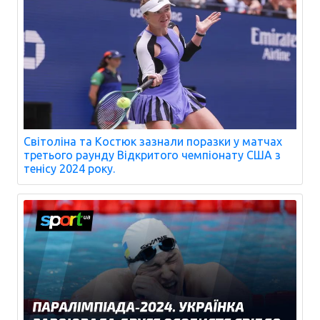
Світоліна та Костюк зазнали поразки у матчах
третього раунду Відкритого чемпіонату США з
тенісу 2024 року.