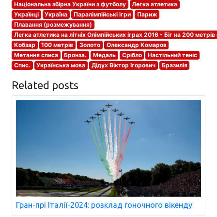
Національна збірна України з футболу
Легка атлетика
Українці
Україна
Паралімпійські ігри
Париж
Плавання (розмежування)
Легка атлетика на літніх Олімпійських іграх 2016 - Біг на 200 метрів
Кобзар
100 метрів
Золото
Олександр Комаров
Метання списа
Бронза.
Медаль
Срібло
Настільний теніс
Спис.
Українська мова
Дідух Віктор Ігорович
Бразилія
Related posts
Гран-прі Італії-2024: розклад гоночного вікенду