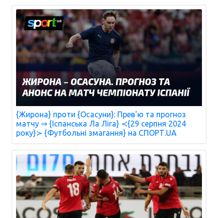
{Жирона} проти {Осасуни}: Прев'ю та прогноз
матчу ⇒ {Іспанська Ла Ліга} ≺{29 серпня 2024
року}≻ {Футбольні змагання} на СПОРТ.UA