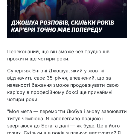
Переконаний, що він зможе без труднощів
прожити ще чотири роки.
Супертяж Ентоні Джошуа, який у жовтні
відзначить своє 35-річчя, впевнений, що за
наявності бажання зможе продовжувати свою
кар'єру в професійному боксі ще принаймні
чотири роки.
"Моя мета — перемогти Дюбуа і знову завоювати
титул чемпіона. Я наполегливо працюю і
звертаюся до Бога, а далі — як буде. Це в його
руках. Скільки ще років я планую виступати? Я