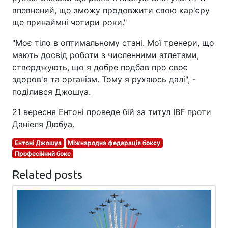
впевнений, що зможу продовжити свою кар'єру
ще принаймні чотири роки."
"Моє тіло в оптимальному стані. Мої тренери, що
мають досвід роботи з численними атлетами,
стверджують, що я добре подбав про своє
здоров'я та організм. Тому я рухаюсь далі", -
поділився Джошуа.
21 вересня Ентоні проведе бій за титул IBF проти
Даніеля Дюбуа.
Ентоні Джошуа
Міжнародна федерація боксу
Професійний бокс
Related posts