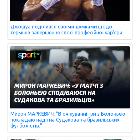
Джошуа поділився своїми думками щодо
термінів завершення своєї професійної кар'єри.
Мирон МАРКЕВИЧ: "В очікуванні гри з Болоньєю
покладаю надії на Судакова та бразильських
футболістів."