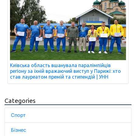
Київська область вшанувала паралімпійців
регіону за їхній вражаючий виступ у Парижі: хто
став лауреатом премій та стипендій | УНН
Categories
Спорт
Бізнес