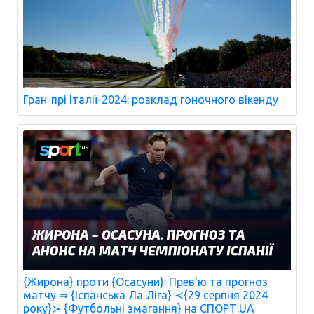
Гран-прі Італії-2024: розклад гоночного вікенду
{Жирона} проти {Осасуни}: Прев'ю та прогноз
матчу ⇒ {Іспанська Ла Ліга} ≺{29 серпня 2024
року}≻ {Футбольні змагання} на СПОРТ.UA