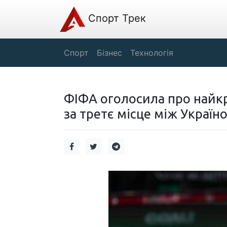
Спорт Трек
Спорт
Бізнес
Технологія
ФІФА оголосила про найк
за третє місце між Україн