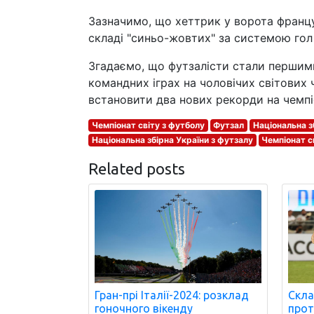
Зазначимо, що хеттрик у ворота франц
складі "синьо-жовтих" за системою гол 
Згадаємо, що футзалісти стали першими
командних іграх на чоловічих світових 
встановити два нових рекорди на чемпіо
Чемпіонат світу з футболу
Футзал
Національна з
Національна збірна України з футзалу
Чемпіонат с
Related posts
Гран-прі Італії-2024: розклад
Скла
гоночного вікенду
проти