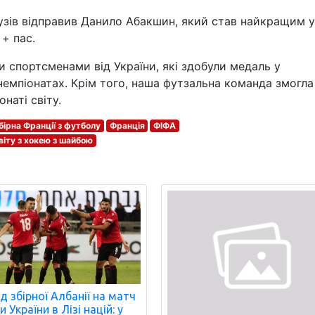
узів відправив Данило Абакшин, який став найкращим у
+ пас.
 спортсменами від України, які здобули медаль у
чемпіонатах. Крім того, наша футзальна команда змогла
наті світу.
бірна Франції з футболу
Франція
ФІФА
віту з хокею з шайбою
д збірної Албанії на матч
 України в Лізі націй: у