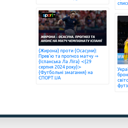
спис
{Жирона} проти {Осасуни}:
Прев'ю та прогноз матчу ⇒
{Іспанська Ла Ліга} ≺{29
серпня 2024 року}≻
Укра
{Футбольні змагання} на
брон
СПОРТ.UA
світ
футз