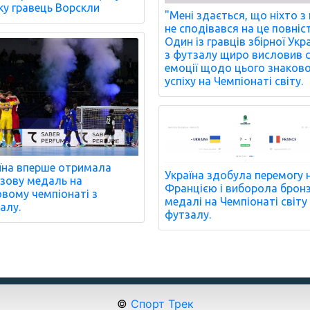
ку гравець Ворскли
"Мені здається, що ніхто з
не сподівався на це повніс
Один із гравців збірної Укр
з футзалу щиро висловив с
емоції щодо цього знаков
успіху на Чемпіонаті світу.
їна вперше отримала
Україна здобула перемогу 
зову медаль на
Францією і виборола брон
овому чемпіонаті з
медалі на Чемпіонаті світу
алу.
футзалу.
©
Спорт Трек