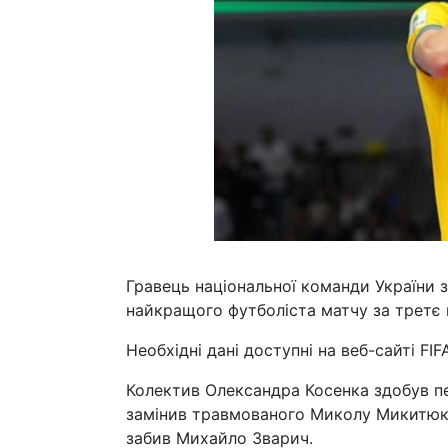
Гравець національної команди України 
найкращого футболіста матчу за третє м
Необхідні дані доступні на веб-сайті FIF
Колектив Олександра Косенка здобув пе
замінив травмованого Миколу Микитюка
забив Михайло Зварич.