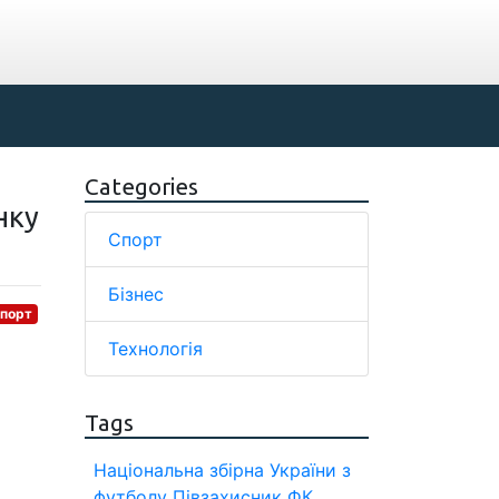
Categories
нку
Спорт
Бізнес
порт
Технологія
Tags
Національна збірна України з
футболу
Півзахисник
ФК