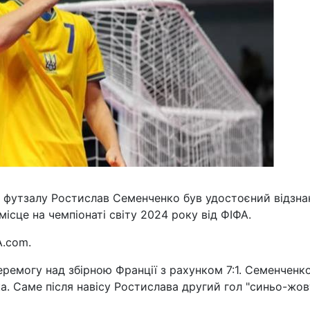
з футзалу Ростислав Семенченко був удостоєний відзна
ісце на чемпіонаті світу 2024 року від ФІФА.
A.com.
ремогу над збірною Франції з рахунком 7:1. Семенченк
. Саме після навісу Ростислава другий гол "синьо-жов