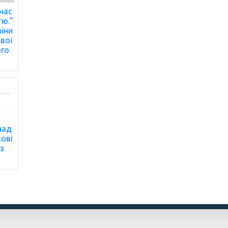
 нас
тю."
аїни
вої
ого
над
зові
 з