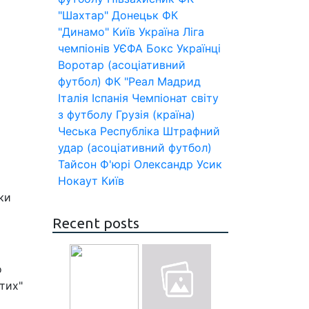
"Шахтар" Донецьк
ФК
"Динамо" Київ
Україна
Ліга
чемпіонів УЄФА
Бокс
Українці
Воротар (асоціативний
футбол)
ФК "Реал Мадрид
Італія
Іспанія
Чемпіонат світу
з футболу
Грузія (країна)
Чеська Республіка
Штрафний
удар (асоціативний футбол)
Тайсон Ф'юрі
Олександр Усик
Нокаут
Київ
ки
Recent posts
о
тих"