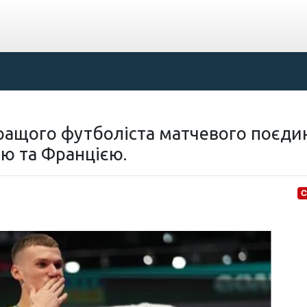
ращого футболіста матчевого поєди
ою та Францією.
С