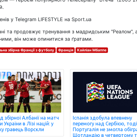
й.
нів у Telegram LIFESTYLE на Sport.ua
тані та продовжує тренування з мадридським "Реалом", 
ими, він може опинитися за ґратами.
ьна збірна Франції з футболу
Франція
Кайліан Мбаппе
д збірної Албанії на матч
Іспанія здобула впевнену
 України в Лізі націй: у
перемогу над Сербією, тоді
ку гравець Ворскли
Португалія не змогла обігр
Шотландію в четвертому т