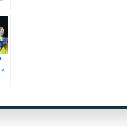
U-
пу.