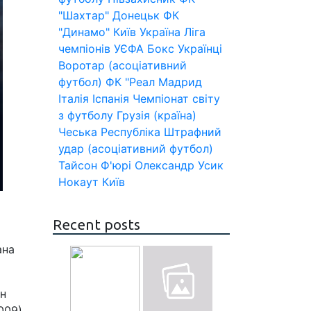
"Шахтар" Донецьк
ФК
"Динамо" Київ
Україна
Ліга
чемпіонів УЄФА
Бокс
Українці
Воротар (асоціативний
футбол)
ФК "Реал Мадрид
Італія
Іспанія
Чемпіонат світу
з футболу
Грузія (країна)
Чеська Республіка
Штрафний
удар (асоціативний футбол)
Тайсон Ф'юрі
Олександр Усик
Нокаут
Київ
Recent posts
ана
ан
009).