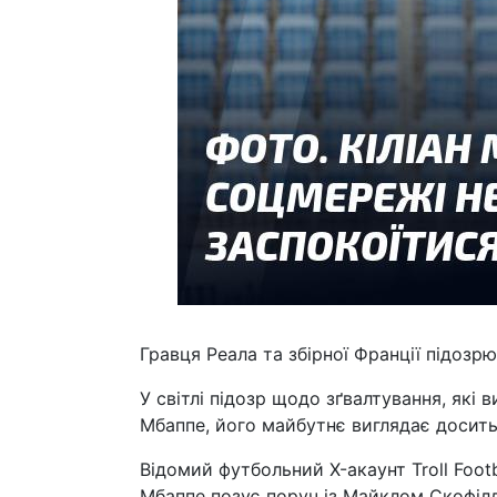
Гравця Реала та збірної Франції підозрю
У світлі підозр щодо зґвалтування, які 
Мбаппе, його майбутнє виглядає досит
Відомий футбольний X-акаунт Troll Foot
Мбаппе позує поруч із Майклом Скофілд