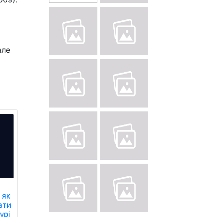
але
 як
ати
урі