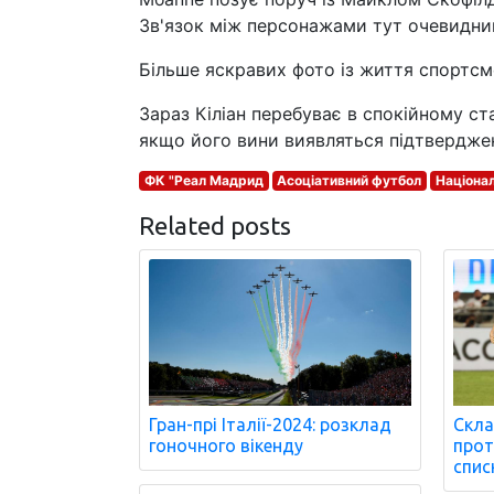
Зв'язок між персонажами тут очевидни
Більше яскравих фото із життя спортсме
Зараз Кіліан перебуває в спокійному с
якщо його вини виявляться підтверджен
ФК "Реал Мадрид
Асоціативний футбол
Націонал
Related posts
Гран-прі Італії-2024: розклад
Скла
гоночного вікенду
проти
спис