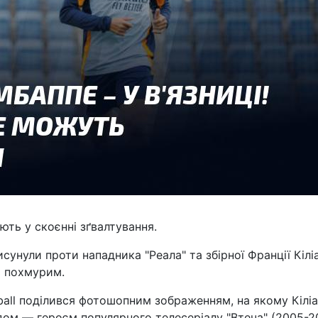
ють у скоєнні зґвалтування.
висунули проти нападника "Реала" та збірної Франції Кілі
ь похмурим.
ball поділився фотошопним зображенням, на якому Кілі
ом — героєм популярного телесеріалу "Втеча" (2005-2