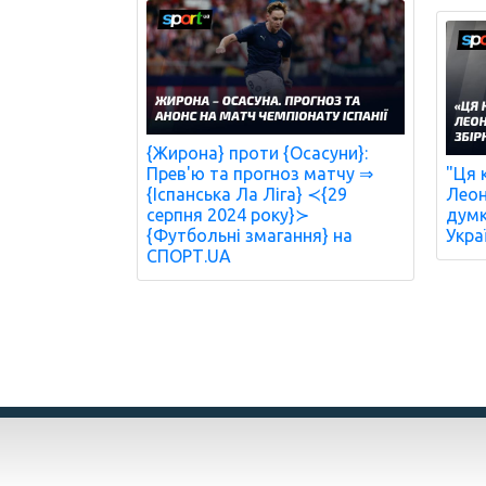
{Жирона} проти {Осасуни}:
Прев'ю та прогноз матчу ⇒
"Ця 
{Іспанська Ла Ліга} ≺{29
Леон
серпня 2024 року}≻
думк
{Футбольні змагання} на
Украї
СПОРТ.UA