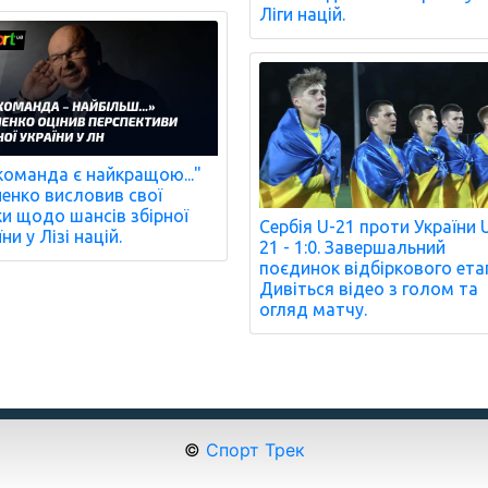
Ліги націй.
команда є найкращою..."
енко висловив свої
и щодо шансів збірної
Сербія U-21 проти України 
ни у Лізі націй.
21 - 1:0. Завершальний
поєдинок відбіркового ета
Дивіться відео з голом та
огляд матчу.
©
Спорт Трек