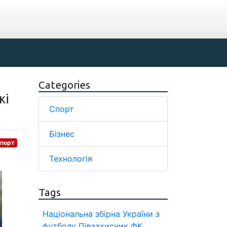
Categories
жі
Спорт
Бізнес
порт
Технологія
Tags
Національна збірна України з
футболу
Півзахисник
ФК