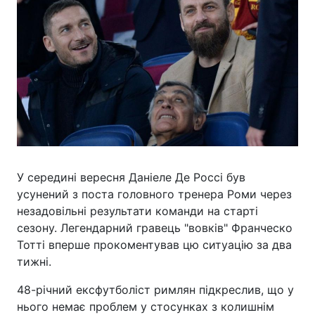
У середині вересня Даніеле Де Россі був
усунений з поста головного тренера Роми через
незадовільні результати команди на старті
сезону. Легендарний гравець "вовків" Франческо
Тотті вперше прокоментував цю ситуацію за два
тижні.
48-річний ексфутболіст римлян підкреслив, що у
нього немає проблем у стосунках з колишнім