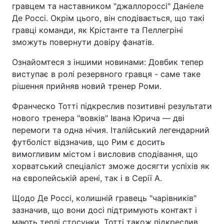
гравцем та наставником "джаллороссі" Даніеле
Де Россі. Окрім цього, він сподівається, що такі
гравці команди, як Крістанте та Пеллегріні
зможуть повернути довіру фанатів.
Ознайомтеся з іншими новинами: Довбик тепер
виступає в ролі резервного гравця - саме таке
рішення прийняв новий тренер Роми.
Франческо Тотті підкреслив позитивні результати
нового тренера "вовків" Івана Юрича — дві
перемоги та одна нічия. Італійський легендарний
футболіст відзначив, що Рим є досить
вимогливим містом і висловив сподівання, що
хорватський спеціаліст зможе досягти успіхів як
на європейській арені, так і в Серії А.
Щодо Де Россі, колишній гравець "чарівників"
зазначив, що вони досі підтримують контакт і
мають теплі стосунки. Тотті також підкреслив,