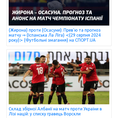
{Жирона} проти {Осасуни}: Прев'ю та прогноз
матчу ⇒ {Іспанська Ла Ліга} ≺{29 серпня 2024
року}≻ {Футбольні змагання} на СПОРТ.UA
Склад збірної Албанії на матч проти України в
Лізі націй: у списку гравець Ворскли