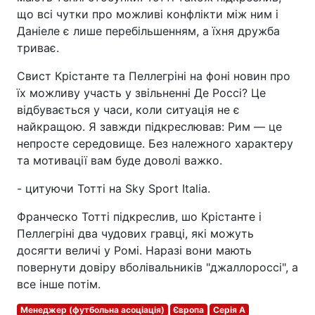
що всі чутки про можливі конфлікти між ним і
Даніеле є лише перебільшенням, а їхня дружба
триває.
Свист Крістанте та Пеллегріні на фоні новин про
їх можливу участь у звільненні Де Россі? Це
відбувається у часи, коли ситуація не є
найкращою. Я завжди підкреслював: Рим — це
непросте середовище. Без належного характеру
та мотивації вам буде доволі важко.
- цитуючи Тотті на Sky Sport Italia.
Франческо Тотті підкреслив, шо Крістанте і
Пеллегріні два чудових гравці, які можуть
досягти величі у Ромі. Наразі вони мають
повернути довіру вболівальників "джаллороссі", а
все інше потім.
Менеджер (футбольна асоціація)
Європа
Серія A