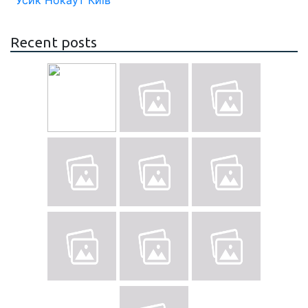
Усик
Нокаут
Київ
Recent posts