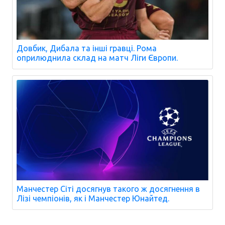
Довбик, Дибала та інші гравці. Рома
оприлюднила склад на матч Ліги Європи.
Манчестер Сіті досягнув такого ж досягнення в
Лізі чемпіонів, як і Манчестер Юнайтед.