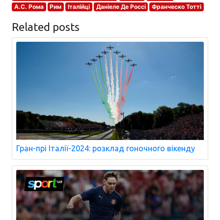
А.С. Рома
Рим
Італійці
Даніеле Де Россі
Франческо Тотті
Related posts
Гран-прі Італії-2024: розклад гоночного вікенду