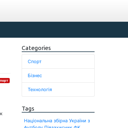
Categories
Спорт
Бізнес
порт
Технологія
Tags
ик
Національна збірна України з
футболу
Півзахисник
ФК