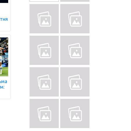
втня
ьма
ем: