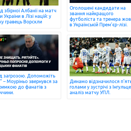
Оголошені кандидати на
д збірної Албанії на матч
звання найкращого
 України в Лізі націй: у
футболіста та тренера жо
ку гравець Ворскли
в Українській Прем'єр-лізі.
ід загрозою. Допоможіть
!" – Моуріньо звернувся за
Динамо відзначилося п'ят
римкою до фанатів з
голами у зустрічі з Інгульц
ччини.
аналіз матчу УПЛ.