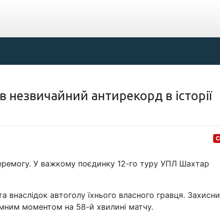
в незвичайний антирекорд в історії
С
еремогу. У важкому поєдинку 12-го туру УПЛ Шахтар
а внаслідок автоголу їхнього власного гравця. Захисн
мним моментом на 58-й хвилині матчу.