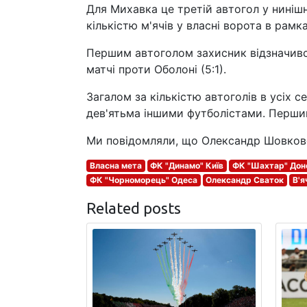
Для Михавка це третій автогол у ниніш
кількістю м'ячів у власні ворота в рамк
Першим автоголом захисник відзначився
матчі проти Оболоні (5:1).
Загалом за кількістю автоголів в усіх 
дев'ятьма іншими футболістами. Першим
Ми повідомляли, що Олександр Шовковс
Власна мета
ФК "Динамо" Київ
ФК "Шахтар" Дон
ФК "Чорноморець" Одеса
Олександр Сваток
В'я
Related posts