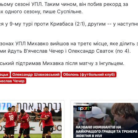
ньому сезоні УПЛ. Таким чином, він побив рекорд за
ах одного сезону, пише Суспільне.
 у 9-му турі проти Кривбаса (2:1), другим -- у наступ
сезонах УПЛ Михавко вийшов на третє місце, яке ділить 
и йдуть В'ячеслав Чечер і Олександр Сваток (по 4).
ький підтримав Михавка після матчу з Інгульцем.
ецьк
Олександр Шовковський
Оболонь (футбольний клуб)
чеслав Чечер