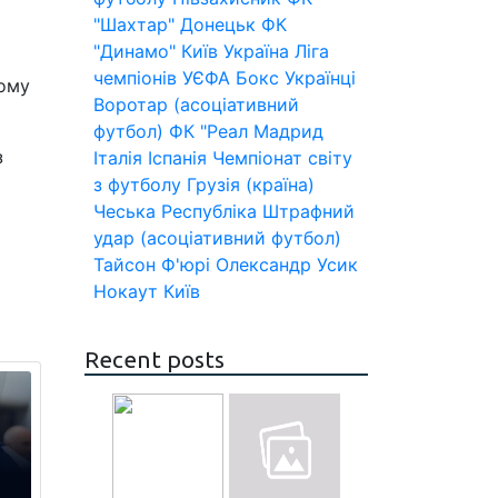
"Шахтар" Донецьк
ФК
"Динамо" Київ
Україна
Ліга
чемпіонів УЄФА
Бокс
Українці
ному
Воротар (асоціативний
футбол)
ФК "Реал Мадрид
з
Італія
Іспанія
Чемпіонат світу
з футболу
Грузія (країна)
Чеська Республіка
Штрафний
удар (асоціативний футбол)
Тайсон Ф'юрі
Олександр Усик
Нокаут
Київ
Recent posts