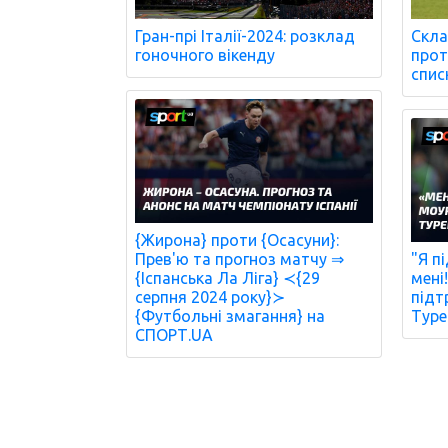
Гран-прі Італії-2024: розклад
Скла
гоночного вікенду
проти
спис
{Жирона} проти {Осасуни}:
Прев'ю та прогноз матчу ⇒
"Я п
{Іспанська Ла Ліга} ≺{29
мені
серпня 2024 року}≻
підт
{Футбольні змагання} на
Туре
СПОРТ.UA