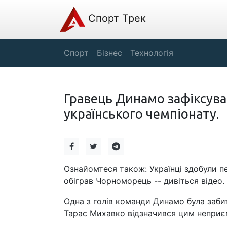
Спорт Трек
Спорт
Бізнес
Технологія
Гравець Динамо зафіксува
українського чемпіонату.
Ознайомтеся також: Українці здобули п
обіграв Чорноморець -- дивіться відео.
Одна з голів команди Динамо була забит
Тарас Михавко відзначився цим неприє