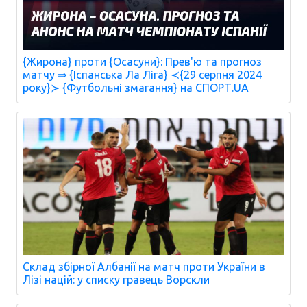
{Жирона} проти {Осасуни}: Прев'ю та прогноз
матчу ⇒ {Іспанська Ла Ліга} ≺{29 серпня 2024
року}≻ {Футбольні змагання} на СПОРТ.UA
Склад збірної Албанії на матч проти України в
Лізі націй: у списку гравець Ворскли