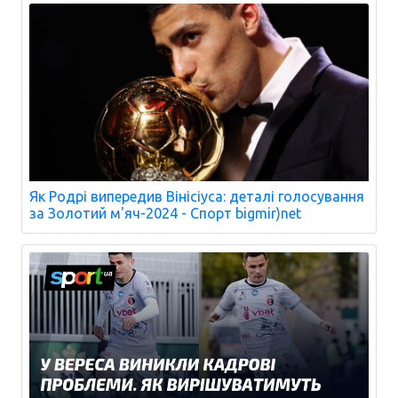
Як Родрі випередив Вінісіуса: деталі голосування
за Золотий м'яч-2024 - Спорт bigmir)net