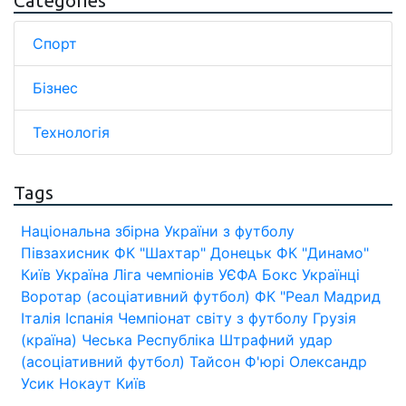
Categories
Спорт
Бізнес
Технологія
Tags
Національна збірна України з футболу
Півзахисник
ФК "Шахтар" Донецьк
ФК "Динамо"
Київ
Україна
Ліга чемпіонів УЄФА
Бокс
Українці
Воротар (асоціативний футбол)
ФК "Реал Мадрид
Італія
Іспанія
Чемпіонат світу з футболу
Грузія
(країна)
Чеська Республіка
Штрафний удар
(асоціативний футбол)
Тайсон Ф'юрі
Олександр
Усик
Нокаут
Київ