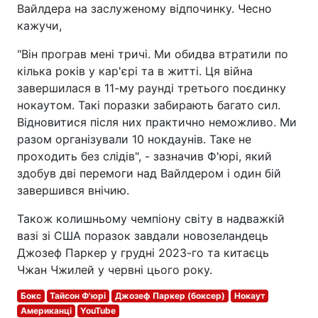
Вайлдера на заслуженому відпочинку. Чесно
кажучи,
"Він програв мені тричі. Ми обидва втратили по
кілька років у кар'єрі та в житті. Ця війна
завершилася в 11-му раунді третього поєдинку
нокаутом. Такі поразки забирають багато сил.
Відновитися після них практично неможливо. Ми
разом організували 10 нокдаунів. Таке не
проходить без слідів", - зазначив Ф'юрі, який
здобув дві перемоги над Вайлдером і один бій
завершився внічию.
Також колишньому чемпіону світу в надважкій
вазі зі США поразок завдали новозеландець
Джозеф Паркер у грудні 2023-го та китаєць
Чжан Чжилей у червні цього року.
Бокс
Тайсон Ф'юрі
Джозеф Паркер (боксер)
Нокаут
Американці
YouTube