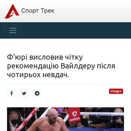
Спорт Трек
Ф'юрі висловив чітку
рекомендацію Вайлдеру після
чотирьох невдач.
Спорт