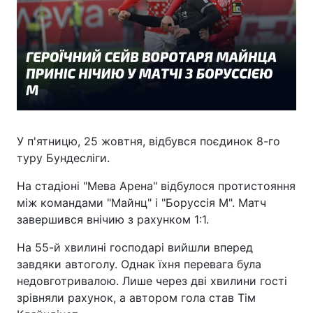
У п'ятницю, 25 жовтня, відбувся поєдинок 8-го
туру Бундесліги.
На стадіоні "Мева Арена" відбулося протистояння
між командами "Майнц" і "Боруссія М". Матч
завершився внічию з рахунком 1:1.
На 55-й хвилині господарі вийшли вперед
завдяки автоголу. Однак їхня перевага була
недовготривалою. Лише через дві хвилини гості
зрівняли рахунок, а автором гола став Тім