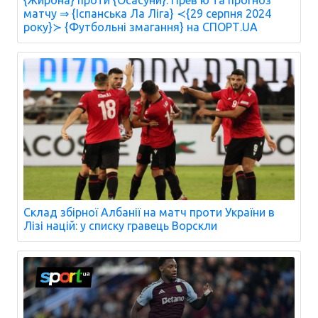
матчу ⇒ {Іспанська Ла Ліга} ≺{29 серпня 2024
року}≻ {Футбольні змагання} на СПОРТ.UA
Склад збірної Албанії на матч проти України в
Лізі націй: у списку гравець Ворскли