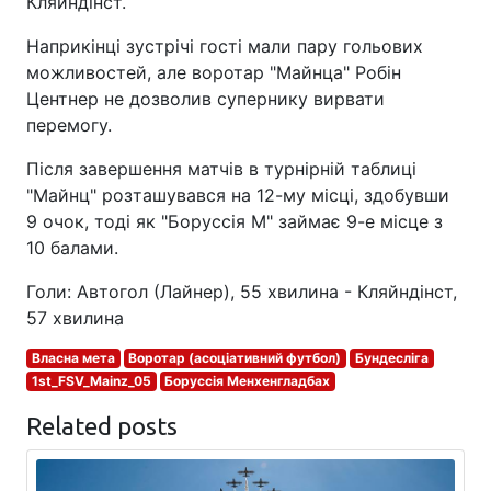
Кляйндінст.
Наприкінці зустрічі гості мали пару гольових
можливостей, але воротар "Майнца" Робін
Центнер не дозволив супернику вирвати
перемогу.
Після завершення матчів в турнірній таблиці
"Майнц" розташувався на 12-му місці, здобувши
9 очок, тоді як "Боруссія М" займає 9-е місце з
10 балами.
Голи: Автогол (Лайнер), 55 хвилина - Кляйндінст,
57 хвилина
Власна мета
Воротар (асоціативний футбол)
Бундесліга
1st_FSV_Mainz_05
Боруссія Менхенгладбах
Related posts