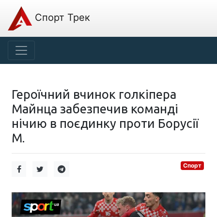
Спорт Трек
Героїчний вчинок голкіпера
Майнца забезпечив команді
нічию в поєдинку проти Борусії
М.
Спорт