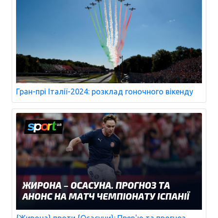
Гран-прі Італії-2024: розклад гоночного вікенду
{Жирона} проти {Осасуни}: Прев'ю та прогноз