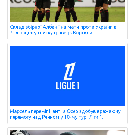
Склад збірної Албанії на матч проти України в
Лізі націй: у списку гравець Ворскли
Марсель переміг Нант, а Осер здобув вражаючу
перемогу над Ренном у 10-му турі Ліги 1.