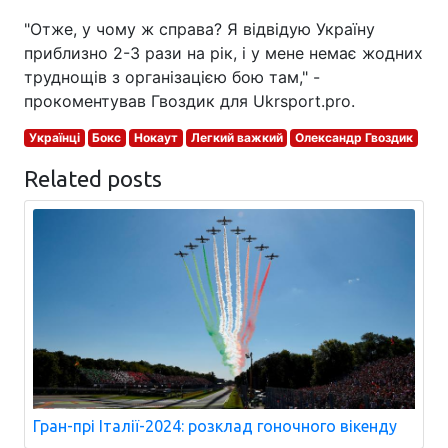
"Отже, у чому ж справа? Я відвідую Україну
приблизно 2-3 рази на рік, і у мене немає жодних
труднощів з організацією бою там," -
прокоментував Гвоздик для Ukrsport.pro.
Українці
Бокс
Нокаут
Легкий важкий
Олександр Гвоздик
Related posts
Гран-прі Італії-2024: розклад гоночного вікенду