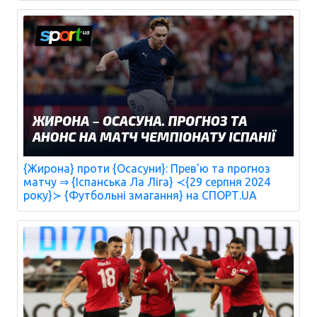
{Жирона} проти {Осасуни}: Прев'ю та прогноз
матчу ⇒ {Іспанська Ла Ліга} ≺{29 серпня 2024
року}≻ {Футбольні змагання} на СПОРТ.UA