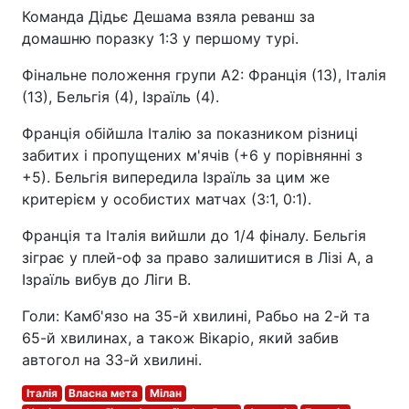
Команда Дідьє Дешама взяла реванш за
домашню поразку 1:3 у першому турі.
Фінальне положення групи A2: Франція (13), Італія
(13), Бельгія (4), Ізраїль (4).
Франція обійшла Італію за показником різниці
забитих і пропущених м'ячів (+6 у порівнянні з
+5). Бельгія випередила Ізраїль за цим же
критерієм у особистих матчах (3:1, 0:1).
Франція та Італія вийшли до 1/4 фіналу. Бельгія
зіграє у плей-оф за право залишитися в Лізі A, а
Ізраїль вибув до Ліги B.
Голи: Камб'язо на 35-й хвилині, Рабьо на 2-й та
65-й хвилинах, а також Вікаріо, який забив
автогол на 33-й хвилині.
Італія
Власна мета
Мілан