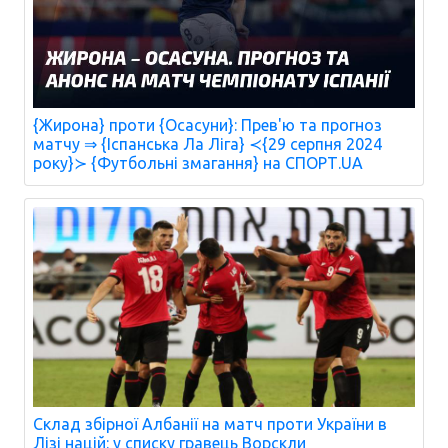
{Жирона} проти {Осасуни}: Прев'ю та прогноз
матчу ⇒ {Іспанська Ла Ліга} ≺{29 серпня 2024
року}≻ {Футбольні змагання} на СПОРТ.UA
Склад збірної Албанії на матч проти України в
Лізі націй: у списку гравець Ворскли