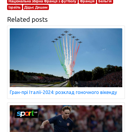
Національна збірна Франції з футболу
Франція
Бельгія
Ізраїль
Дідьє Дешам
Related posts
Гран-прі Італії-2024: розклад гоночного вікенду