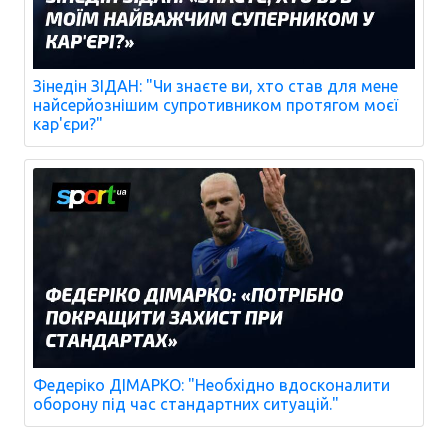
Зінедін ЗІДАН: "Чи знаєте ви, хто став для мене
найсерйознішим супротивником протягом моєї
кар'єри?"
Федеріко ДІМАРКО: "Необхідно вдосконалити
оборону під час стандартних ситуацій."