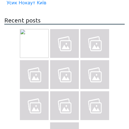
Усик
Нокаут
Київ
Recent posts