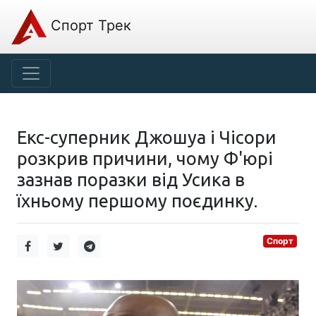
Спорт Трек
Екс-суперник Джошуа і Чісори
розкрив причини, чому Ф'юрі
зазнав поразки від Усика в
їхньому першому поєдинку.
Спорт