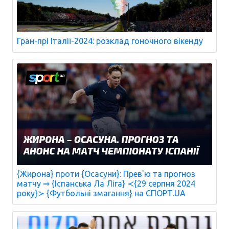
Гран-прі Італії-2024: розклад гоночного вікенду
{Жирона} проти {Осасуни}: Прев'ю та прогноз
матчу ⇒ {Іспанська Ла Ліга} ≺{29 серпня 2024
року}≻ {Футбольні змагання} на СПОРТ.UA