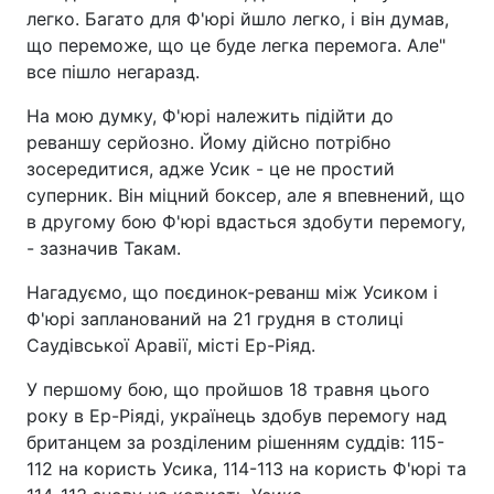
легко. Багато для Ф'юрі йшло легко, і він думав,
що переможе, що це буде легка перемога. Але"
все пішло негаразд.
На мою думку, Ф'юрі належить підійти до
реваншу серйозно. Йому дійсно потрібно
зосередитися, адже Усик - це не простий
суперник. Він міцний боксер, але я впевнений, що
в другому бою Ф'юрі вдасться здобути перемогу,
- зазначив Такам.
Нагадуємо, що поєдинок-реванш між Усиком і
Ф'юрі запланований на 21 грудня в столиці
Саудівської Аравії, місті Ер-Ріяд.
У першому бою, що пройшов 18 травня цього
року в Ер-Ріяді, українець здобув перемогу над
британцем за розділеним рішенням суддів: 115-
112 на користь Усика, 114-113 на користь Ф'юрі та