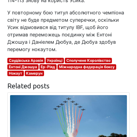
114-113 знову на користь Усика.
У повторному бою титул абсолютного чемпіона
світу не буде предметом суперечки, оскільки
Усик відмовився від титулу IBF, щоб його
отримав переможець поєдинку між Ентоні
Джошуа і Даніелем Дюбуа, де Дюбуа здобув
перемогу нокаутом.
Саудівська Аравія
Українці
Сполучене Королівство
Ентоні Джошуа
Ер-Ріяд
Міжнародна федерація боксу
Нокаут
Камерун
Related posts