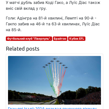
У матчі дубль забив Коді Гако, а Луїс Діас також
вніс свій вклад у гру.
Голи: Адінгра на 81-й хвилині, Лемпті на 90-й -
Гакпо забив на 46-й та 63-й хвилинах, Луїс Діас
на 85-й.
Футбольний клуб "Ліверпуль".
Брайтон
Кубок EFL
Related posts
Гран-прі Італії-2024: розклад гоночного вікенду