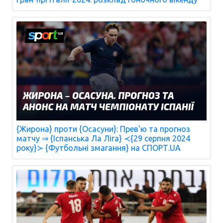
{Жирона} проти {Осасуни}: Прев'ю та прогноз
матчу ⇒ {Іспанська Ла Ліга} ≺{29 серпня 2024
року}≻ {Футбольні змагання} на СПОРТ.UA