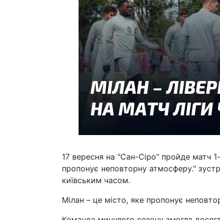
17 вересня на "Сан-Сіро" пройде матч 1-
пропонує неповторну атмосферу." зустрі
київським часом.
Мілан – це місто, яке пропонує неповто
Команда минулого сезону змогла досягт