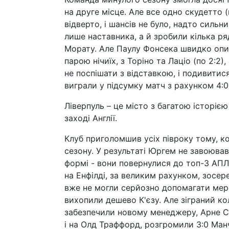
на друге місце. Але все одно скудетто (
відверто, і шансів не було, надто сильн
лише наставника, а й зробили кілька ря
Морату. Але Паулу Фонсека швидко опин
парою нічиїх, з Торіно та Лаціо (по 2:2)
не поспішати з відставкою, і подивитися
виграли у підсумку матч з рахунком 4:0
Ліверпуль – це місто з багатою історі
заході Англії.
Клуб приголомшив усіх півроку тому, к
сезону. У результаті Юргем не завоював
формі - вони повернулися до топ-3 АПЛ,
на Енфілді, за великим рахунком, зосер
вже не могли серйозно допомагати мерси
вихопили дешево К'єзу. Але зіграний ко
забезпечили новому менеджеру, Арне Сло
і на Олд Траффорд, розгромили 3:0 Ман