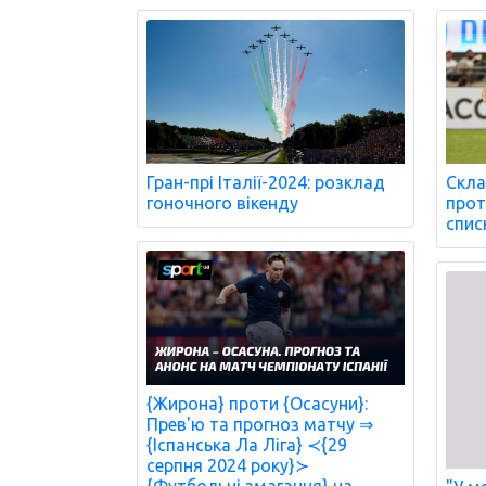
Гран-прі Італії-2024: розклад
Скла
гоночного вікенду
проти
спис
{Жирона} проти {Осасуни}:
Прев'ю та прогноз матчу ⇒
{Іспанська Ла Ліга} ≺{29
серпня 2024 року}≻
{Футбольні змагання} на