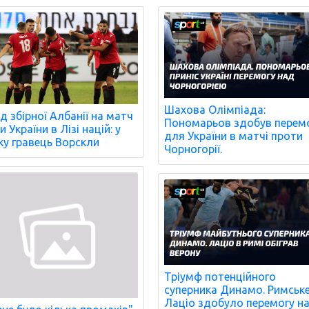
Шахова Олімпіада:
д збірної Албанії на матч
Пономарьов здобув перем
 України в Лізі націй: у
для України в матчі проти
ку гравець Ворскли
Чорногорії.
Тріумф потенційного
суперника Динамо. Римськ
Лаціо здобуло перемогу н