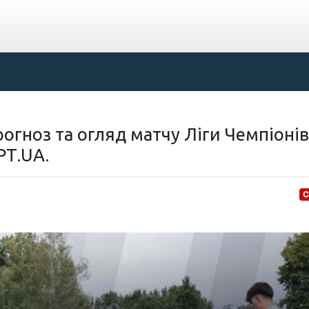
огноз та огляд матчу Ліги Чемпіонів
РТ.UA.
С