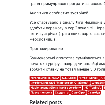
гранд примудрився програти за своєю 
Аналітика особистих зустрічей
Усе стартувало з фіналу Ліги Чемпіонів 2
здобути перемогу в серії пенальті. Чер
п’яти зустрічах (три з яких, варто зазн
мерсисайдців.
Прогнозирование
Букмекерські агентства сумніваються в 
початок турніру, і навряд чи англійці з
зробити ставку на тотал менше 3,0 голів 
Ліга чемпіонів УЄФА
S.S. Lazio
"Інтер" Мілан
Анг
Футбольний клуб "Манчестер Юнайтед".
Штрафний
Національна збірна Італії з футболу
ФК "Торіно".
Паулу Фонсека
Скудетто
Сан-Сіро
Стамбул
Related posts