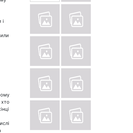
 і
шили
ьому
 хто
інці
ислі
а