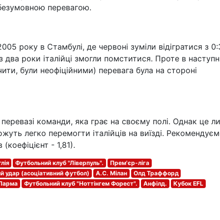
безумовною перевагою.
005 року в Стамбулі, де червоні зуміли відігратися з 0:3
ез два роки італійці змогли помститися. Проте в наступ
ачити, були неофіційними) перевага була на стороні
перевазі команди, яка грає на своєму полі. Однак це л
можуть легко перемогти італійців на виїзді. Рекомендує
(коефіцієнт - 1,81).
лія
Футбольний клуб "Ліверпуль".
Прем'єр-ліга
 удар (асоціативний футбол)
A.C. Мілан
Олд Траффорд
Парма
Футбольний клуб "Ноттінгем Форест".
Анфілд.
Кубок EFL