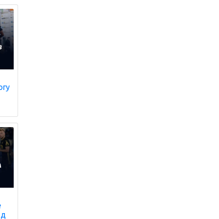
огу
е
ад