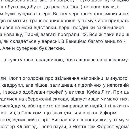
що було видобуто, до речі, за Піолі) не повернули, і
им були сусіди з Інтера. Влітку червоно-чорні змінили не
дів помітних трансферних кроків, у тому числі придбали
ився на межі відставки: перші поєдинки закінчилися
, а новачку, Пармі, взагалі програли 1:2. Все ж таки вирі
, як складеться у вересні. З Венецією багато вийшло -
. Але й суперник був легкий.
єю та культурною спадщиною, розташоване на північному
оли Клопп оголосив про звільнення наприкінці минулого
 квадрупл, але пішов, залишивши підопічних у непоганій
 і заодно здобувши трофей у вигляді Кубка Ліги. При ц
едилися на збереженні складу, відпустивши чимало тих,
сайдцям, або просто не виправдали надій, і тільки в к
лектив, з Салахом, що знаходиться в піковій формі,
ту, відмінний старт. Вигравали всі поєдинки, у тому ч
честер Юнайтед. Після паузи, з Ноттінгем Форест удом