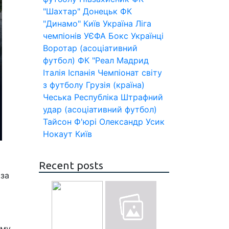
"Шахтар" Донецьк
ФК
"Динамо" Київ
Україна
Ліга
чемпіонів УЄФА
Бокс
Українці
Воротар (асоціативний
футбол)
ФК "Реал Мадрид
Італія
Іспанія
Чемпіонат світу
з футболу
Грузія (країна)
Чеська Республіка
Штрафний
удар (асоціативний футбол)
Тайсон Ф'юрі
Олександр Усик
Нокаут
Київ
Recent posts
 за
ому