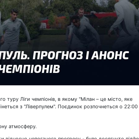
го туру Ліги чемпіонів, в якому "Мілан – це місто, яке
неться з "Ліверпулем". Поєдинок розпочнеться о 22:00
рну атмосферу.
и відносно непоганого прогресу - було досягнуто підй