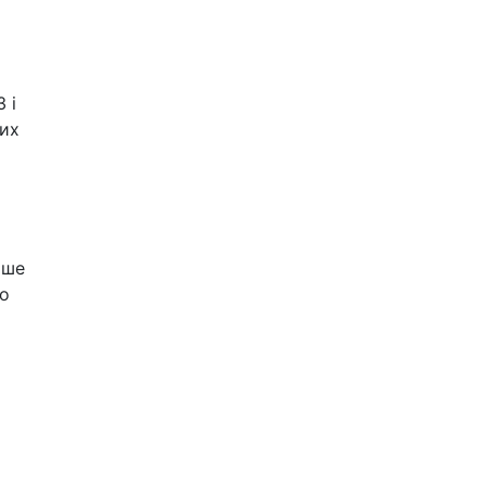
 і
них
ише
мо