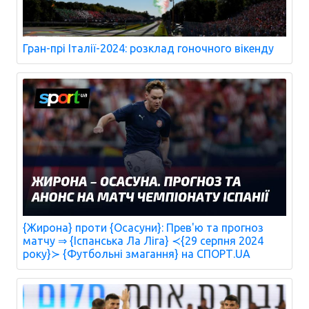
Гран-прі Італії-2024: розклад гоночного вікенду
{Жирона} проти {Осасуни}: Прев'ю та прогноз
матчу ⇒ {Іспанська Ла Ліга} ≺{29 серпня 2024
року}≻ {Футбольні змагання} на СПОРТ.UA