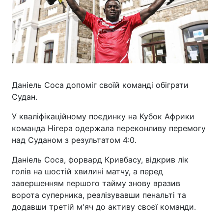
Даніель Соса допоміг своїй команді обіграти
Судан.
У кваліфікаційному поєдинку на Кубок Африки
команда Нігера одержала переконливу перемогу
над Суданом з результатом 4:0.
Даніель Соса, форвард Кривбасу, відкрив лік
голів на шостій хвилині матчу, а перед
завершенням першого тайму знову вразив
ворота суперника, реалізувавши пенальті та
додавши третій м'яч до активу своєї команди.