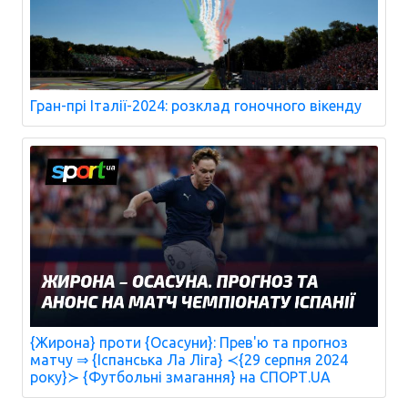
Гран-прі Італії-2024: розклад гоночного вікенду
{Жирона} проти {Осасуни}: Прев'ю та прогноз
матчу ⇒ {Іспанська Ла Ліга} ≺{29 серпня 2024
року}≻ {Футбольні змагання} на СПОРТ.UA