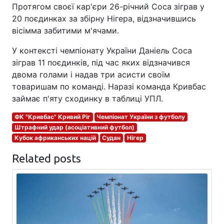
Протягом своєї кар'єри 26-річний Соса зіграв у
20 поєдинках за збірну Нігера, відзначившись
вісімма забитими м'ячами.
У контексті чемпіонату України Даніель Соса
зіграв 11 поєдинків, під час яких відзначився
двома голами і надав три асисти своїм
товаришам по команді. Наразі команда Кривбас
займає п'яту сходинку в таблиці УПЛ.
ФК "Кривбас" Кривий Ріг
Чемпіонат України з футболу
Штрафний удар (асоціативний футбол)
Кубок африканських націй
Судан
Нігер
Related posts