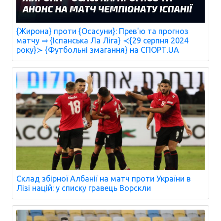
{Жирона} проти {Осасуни}: Прев'ю та прогноз
матчу ⇒ {Іспанська Ла Ліга} ≺{29 серпня 2024
року}≻ {Футбольні змагання} на СПОРТ.UA
Склад збірної Албанії на матч проти України в
Лізі націй: у списку гравець Ворскли