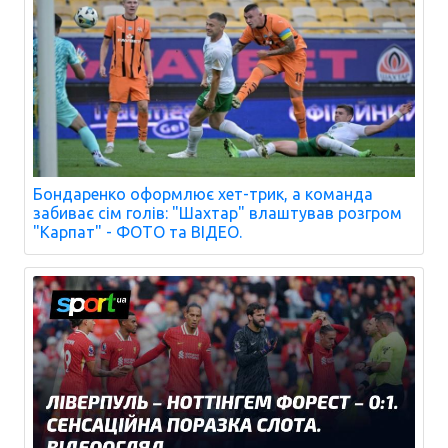
Бондаренко оформлює хет-трик, а команда
забиває сім голів: "Шахтар" влаштував розгром
"Карпат" - ФОТО та ВІДЕО.