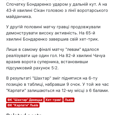
Спочатку Бондаренко ударом у дальній кут. А на
43-й хвилині Сікан головою з лінії воротарського
майданчика.
У другій половині матчу гравці продовжували
демонструвати високу активність. На 65-й
хвилині Бондаренко завершив свій хет-трик.
Лише в самому фіналі матчу "левам" вдалося
реалізувати ще один гол. На 82-й хвилині Чачуа
вразив ворота суперника, встановивши
підсумковий рахунок 5:2.
В результаті "Шахтар" зміг піднятися на 6-ту
позицію в таблиці, набравши 9 очок. У той же час
"Карпати" залишаються на 12-му місці з 6 балами.
ФК "Шахтар" Донецьк
Хет-трик!
Львів
ФК "Карпати" Львів