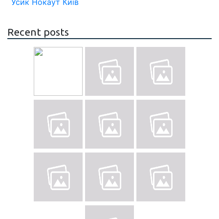
Усик
Нокаут
Київ
Recent posts