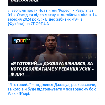
Ліверпуль проти Ноттінгем Форест ⋆ Результат:
0:1 ⋆ Огляд та відео матчу ≻ Англійська ліга ≺ 14
вересня 2024 року ≻ Відео забитих м'ячів
{Футбол} на СПОРТ.UA
"Я готовий..." – поділився Джошуа, розкриваючи,
за кого він буде підтримувати у повторному бою
Усик - Ф'юрі.