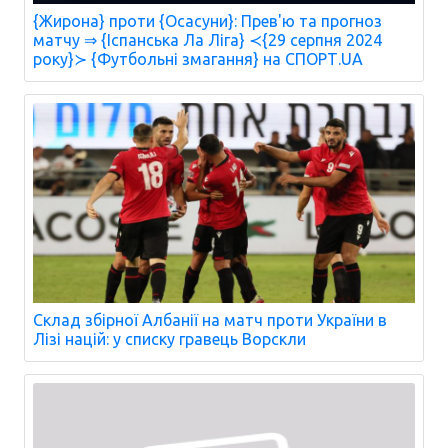
{Жирона} проти {Осасуни}: Прев'ю та прогноз
матчу ⇒ {Іспанська Ла Ліга} ≺{29 серпня 2024
року}≻ {Футбольні змагання} на СПОРТ.UA
Склад збірної Албанії на матч проти України в
Лізі націй: у списку гравець Ворскли