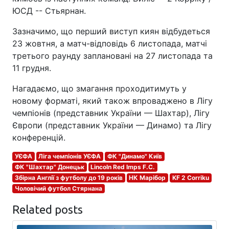
ЮСД -- Стьярнан.
Зазначимо, що перший виступ киян відбудеться
23 жовтня, а матч-відповідь 6 листопада, матчі
третього раунду заплановані на 27 листопада та
11 грудня.
Нагадаємо, що змагання проходитимуть у
новому форматі, який також впроваджено в Лігу
чемпіонів (представник України — Шахтар), Лігу
Європи (представник України — Динамо) та Лігу
конференцій.
УЄФА
Ліга чемпіонів УЄФА
ФК "Динамо" Київ
ФК "Шахтар" Донецьк
Lincoln Red Imps F.C.
Збірна Англії з футболу до 19 років
НК Марібор
KF 2 Corriku
Чоловічий футбол Стярнана
Related posts