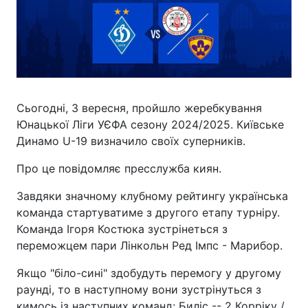
Сьогодні, 3 вересня, пройшло жеребкування
Юнацької Ліги УЄФА сезону 2024/2025. Київське
Динамо U-19 визначило своїх суперників.
Про це повідомляє пресслужба киян.
Завдяки значному клубному рейтингу українська
команда стартуватиме з другого етапу турніру.
Команда Ігоря Костюка зустрінеться з
переможцем пари Лінкольн Ред Імпс - Марибор.
Якщо "біло-сині" здобудуть перемогу у другому
раунді, то в наступному вони зустрінуться з
кимось із наступних команд: Биліс -- 2 Корріку /