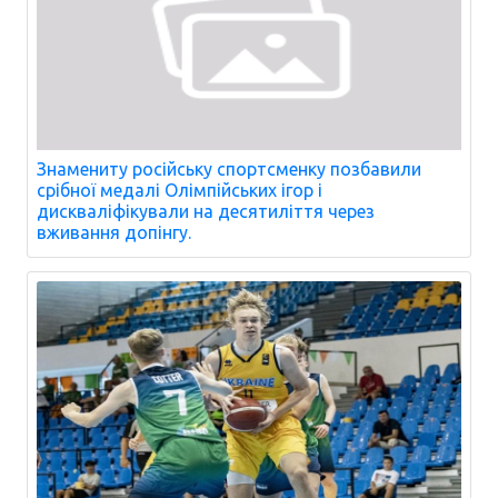
Знамениту російську спортсменку позбавили
срібної медалі Олімпійських ігор і
дискваліфікували на десятиліття через
вживання допінгу.