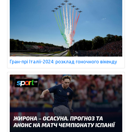
Гран-прі Італії-2024: розклад гоночного вікенду