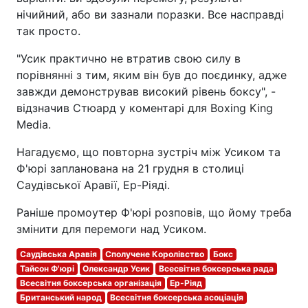
нічийний, або ви зазнали поразки. Все насправді
так просто.
"Усик практично не втратив свою силу в
порівнянні з тим, яким він був до поєдинку, адже
завжди демонстрував високий рівень боксу", -
відзначив Стюард у коментарі для Boxing King
Media.
Нагадуємо, що повторна зустріч між Усиком та
Ф'юрі запланована на 21 грудня в столиці
Саудівської Аравії, Ер-Ріяді.
Раніше промоутер Ф'юрі розповів, що йому треба
змінити для перемоги над Усиком.
Саудівська Аравія
Сполучене Королівство
Бокс
Тайсон Ф'юрі
Олександр Усик
Всесвітня боксерська рада
Всесвітня боксерська організація
Ер-Ріяд
Британський народ
Всесвітня боксерська асоціація