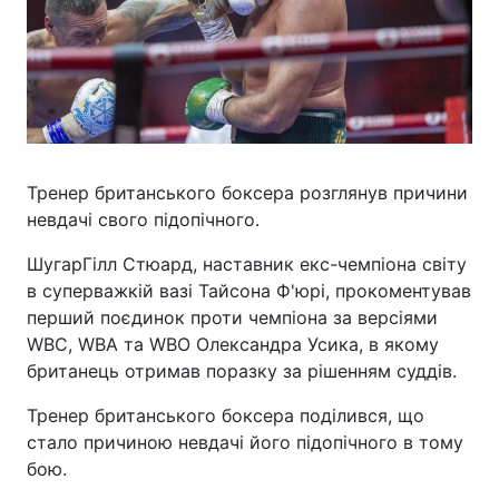
Тренер британського боксера розглянув причини
невдачі свого підопічного.
ШугарГілл Стюард, наставник екс-чемпіона світу
в суперважкій вазі Тайсона Ф'юрі, прокоментував
перший поєдинок проти чемпіона за версіями
WBC, WBA та WBO Олександра Усика, в якому
британець отримав поразку за рішенням суддів.
Тренер британського боксера поділився, що
стало причиною невдачі його підопічного в тому
бою.