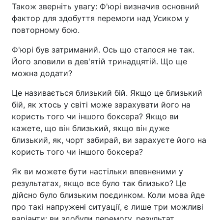
Також зверніть увагу: Ф'юрі визначив основний
фактор для здобуття перемоги над Усиком у
повторному бою.
Ф'юрі був затриманий. Ось що сталося не так.
Його зловили в дев'ятій тринадцятій. Що ще
можна додати?
Це називається близький бій. Якщо це близький
бій, як хтось у світі може зарахувати його на
користь того чи іншого боксера? Якщо ви
кажете, що він близький, якщо він дуже
близький, як, чорт забирай, ви зарахуєте його на
користь того чи іншого боксера?
Як ви можете бути настільки впевненими у
результатах, якщо все було так близько? Це
дійсно було близьким поєдинком. Коли мова йде
про такі напружені ситуації, є лише три можливі
варіанти: ви здобули перемогу, результат