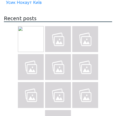
Усик
Нокаут
Київ
Recent posts