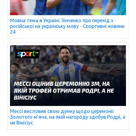
Мовна тема в Україні: Зінченко про перехід з
російської на українську мову - Спортивні новини
24
Мессі висловив свою думку щодо церемонії
Золотого м'яча, на якій нагороду здобув Родрі, а
не Вінісіус.