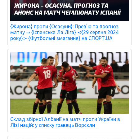
{Жирона} проти {Осасуни}: Прев'ю та прогноз
матчу ⇒ {Іспанська Ла Ліга} ≺{29 серпня 2024
року}≻ {Футбольні змагання} на СПОРТ.UA
Склад збірної Албанії на матч проти України в
Лізі націй: у списку гравець Ворскли