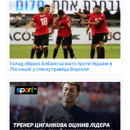
Склад збірної Албанії на матч проти України в
Лізі націй: у списку гравець Ворскли