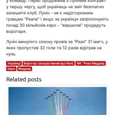
у команді. Перес продовжив з Луніним контракт
у першу чергу, щоб українець не зміг безплатно
залишити клуб. Лунін - не є недоторканим
гравцем "Реала" і якщо за українця запропонують
понад 30 мільйонів євро - "вершкові" продадуть
воротаря.
Лунін минулого сезону провів за "Реал" 31 матч, у
яких пропустив 32 голи та 12 разів відіграв на
нуль.
Українці
Воротар (асоціативний футбол)
ФК "Реал Мадрид
Євро
Мадрид
Related posts