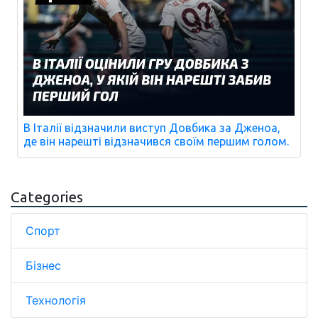
В Італії відзначили виступ Довбика за Дженоа,
де він нарешті відзначився своїм першим голом.
Categories
Спорт
Бізнес
Технологія