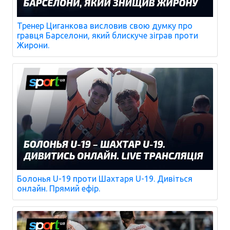
Тренер Циганкова висловив свою думку про
гравця Барселони, який блискуче зіграв проти
Жирони.
Болонья U-19 проти Шахтаря U-19. Дивіться
онлайн. Прямий ефір.