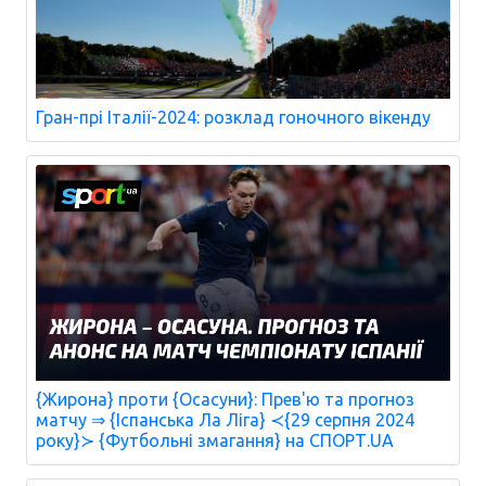
Гран-прі Італії-2024: розклад гоночного вікенду
{Жирона} проти {Осасуни}: Прев'ю та прогноз
матчу ⇒ {Іспанська Ла Ліга} ≺{29 серпня 2024
року}≻ {Футбольні змагання} на СПОРТ.UA