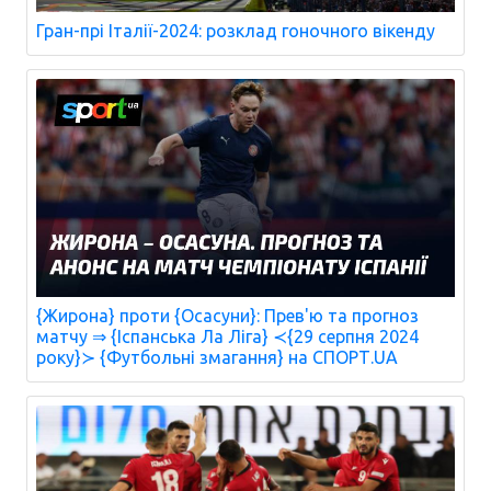
Гран-прі Італії-2024: розклад гоночного вікенду
{Жирона} проти {Осасуни}: Прев'ю та прогноз
матчу ⇒ {Іспанська Ла Ліга} ≺{29 серпня 2024
року}≻ {Футбольні змагання} на СПОРТ.UA