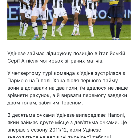
Удінезе займає лідируючу позицію в італійській
Серії А після чотирьох зіграних матчів.
У четвертому турі команда з Удіне зустрілася з
Пармою на її полі. Хоча після першого тайму
вони відставали на два голи, їм вдалося не лише
зрівняти рахунок, а й вирвати перемогу завдяки
двом голам, забитим Товеном.
З десятьма очками Удінезе випереджає Наполі,
який займає друге місце з дев’ятьма очками. Це
вперше з сезону 2011/12, коли Удінезе
знаходиться на вершині турнірної таблиці.