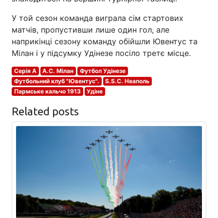
У той сезон команда виграла сім стартових
матчів, пропустивши лише один гол, але
наприкінці сезону команду обійшли Ювентус та
Мілан і у підсумку Удінезе посіло третє місце.
Серія A
A.C. Мілан
Футбол Удінезе
Футбольний клуб "Ювентус".
S.S.C. Неаполь
Пармське кальчо 1913
Удіне
Related posts