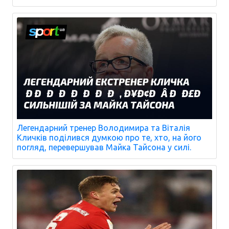
Легендарний тренер Володимира та Віталія
Кличків поділився думкою про те, хто, на його
погляд, перевершував Майка Тайсона у силі.