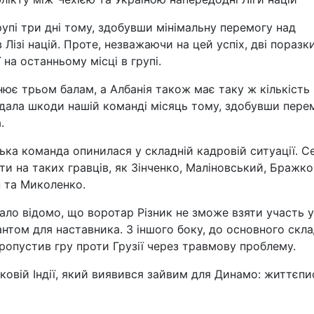
групі три дні тому, здобувши мінімальну перемогу над
Лізі націй. Проте, незважаючи на цей успіх, дві поразки
 на останньому місці в групі.
нює трьом балам, а Албанія також має таку ж кількість
завдала шкоди нашій команді місяць тому, здобувши пере
.
а команда опинилася у складній кадровій ситуації. Се
и на таких гравців, як Зінченко, Маліновський, Бражко
н та Миколенко.
ало відомо, що воротар Різник не зможе взяти участь у
антом для наставника. З іншого боку, до основного скл
ропустив гру проти Грузії через травмову проблему.
овій Індії, який виявився зайвим для Динамо: життєпи