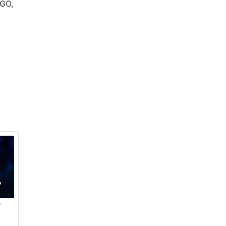
OGO,
"