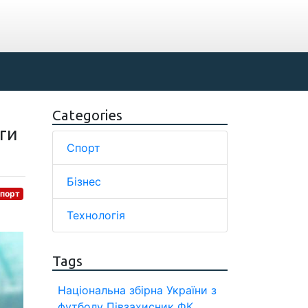
Categories
іги
Спорт
Бізнес
порт
Технологія
Tags
Національна збірна України з
футболу
Півзахисник
ФК