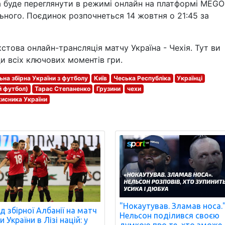
а буде переглянути в режимі онлайн на платформі MEG
льного. Поєдинок розпочнеться 14 жовтня о 21:45 за
стова онлайн-трансляція матчу Україна - Чехія. Тут ви
и всіх ключових моментів гри.
ьна збірна України з футболу
Київ
Чеська Республіка
Українці
й футбол)
Тарас Степаненко
Грузини
чехи
хисника України
"Нокаутував. Зламав носа.
д збірної Албанії на матч
Нельсон поділився своєю
 України в Лізі націй: у
думкою про те, хто зможе