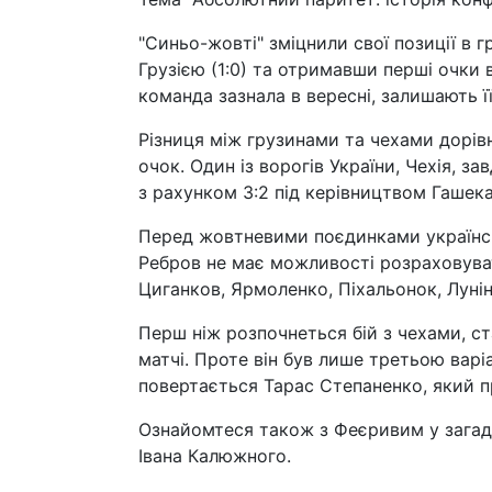
"Синьо-жовті" зміцнили свої позиції в 
Грузією (1:0) та отримавши перші очки в 
команда зазнала в вересні, залишають її
Різниця між грузинами та чехами дорів
очок. Один із ворогів України, Чехія, 
з рахунком 3:2 під керівництвом Гашека
Перед жовтневими поєдинками українськ
Ребров не має можливості розраховуват
Циганков, Ярмоленко, Піхальонок, Луні
Перш ніж розпочнеться бій з чехами, ст
матчі. Проте він був лише третьою варі
повертається Тарас Степаненко, який п
Ознайомтеся також з Феєривим у загадк
Івана Калюжного.