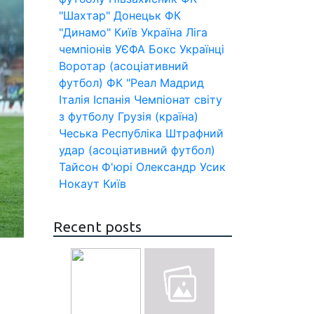
"Шахтар" Донецьк
ФК
"Динамо" Київ
Україна
Ліга
чемпіонів УЄФА
Бокс
Українці
Воротар (асоціативний
футбол)
ФК "Реал Мадрид
Італія
Іспанія
Чемпіонат світу
з футболу
Грузія (країна)
Чеська Республіка
Штрафний
удар (асоціативний футбол)
Тайсон Ф'юрі
Олександр Усик
Нокаут
Київ
Recent posts