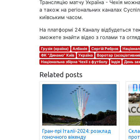
Трансляцію матчу Україна - Чехія можн
а також на регіональних каналах Суспі
київським часом.
На платформі 24 Каналу відбудеться тек
зможете знайти відео з голами та огляд
Грузія (країна)
Албанія
Сергій Ребров
Націонал
ФК "Динамо" Київ
Україна
Воротар (асоціативни
Національна збірна Чехії з футболу
Індія
День за
Related posts
Гран-прі Італії-2024: розклад
Скла
гоночного вікенду
проти