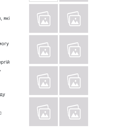
, які
могу
ргій
,
аду
с