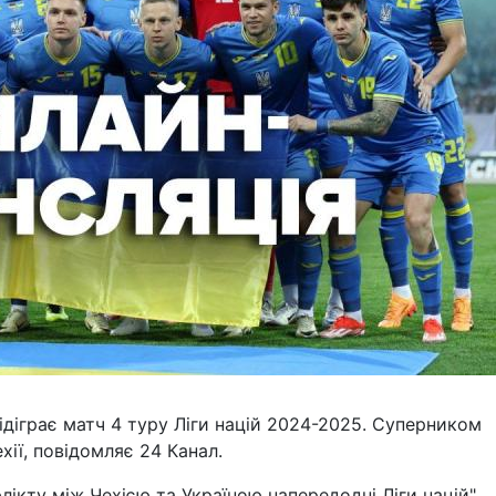
відіграє матч 4 туру Ліги націй 2024-2025. Суперником
хії, повідомляє 24 Канал.
лікту між Чехією та Україною напередодні Ліги націй"