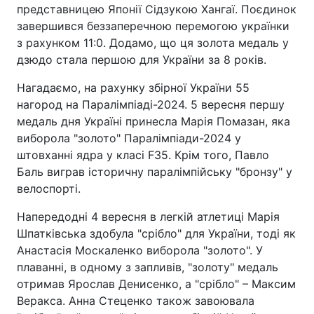
представницею Японії Сідзукою Хангаї. Поєдинок
завершився беззаперечною перемогою українки
з рахунком 11:0. Додамо, що ця золота медаль у
дзюдо стала першою для України за 8 років.
Нагадаємо, на рахунку збірної України 55
нагород на Паралімпіаді-2024. 5 вересня першу
медаль дня Україні принесла Марія Помазан, яка
виборола "золото" Паралімпіади-2024 у
штовханні ядра у класі F35. Крім того, Павло
Баль виграв історичну паралімпійську "бронзу" у
велоспорті.
Напередодні 4 вересня в легкій атлетиці Марія
Шпатківська здобула "срібло" для України, тоді як
Анастасія Москаленко виборола "золото". У
плаванні, в одному з запливів, "золоту" медаль
отримав Ярослав Денисенко, а "срібло" – Максим
Веракса. Анна Стеценко також завоювала