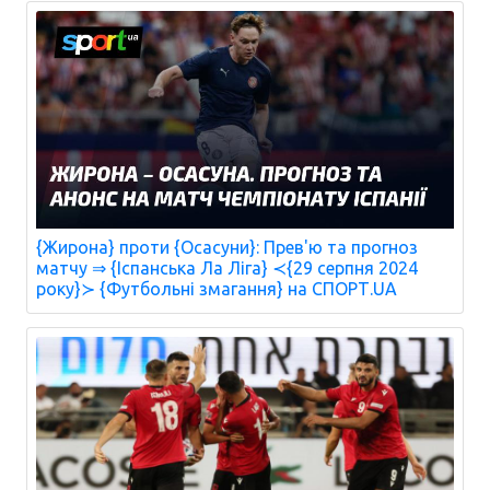
{Жирона} проти {Осасуни}: Прев'ю та прогноз
матчу ⇒ {Іспанська Ла Ліга} ≺{29 серпня 2024
року}≻ {Футбольні змагання} на СПОРТ.UA