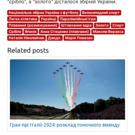
"срібло", а "золото" дісталося збірній України.
Національна збірна України з футболу
Велосипедний спорт
Легка атлетика
Українці
Паралімпійські ігри
Плавання (розмежування)
Штовхання ядра
Золото
Спорт
Срібло
Японія
Анна Стеценко (плавчиня)
Максим Веракса
Наталія Ніколайчик
Дзюдо.
Марія Помазан
Related posts
Гран-прі Італії-2024: розклад гоночного вікенду