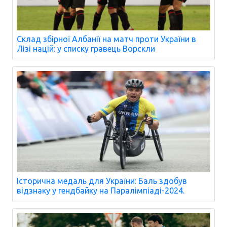
Склад збірної Албанії на матч проти України в
Лізі націй: у списку гравець Ворскли
Історична медаль для України: Баль здобув
відзнаку у гендбайку на Паралімпіаді-2024.