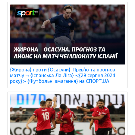
{Жирона} проти {Осасуни}: Прев'ю та прогноз
матчу ⇒ {Іспанська Ла Ліга} ≺{29 серпня 2024
року}≻ {Футбольні змагання} на СПОРТ.UA