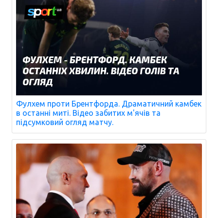
Фулхем проти Брентфорда. Драматичний камбек
в останні миті. Відео забитих м'ячів та
підсумковий огляд матчу.