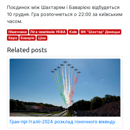
Поєдинок між Шахтарем і Баварією відбудеться
10 грудня. Гра розпочнеться о 22:00 за київським
часом.
Німеччина
Ліга чемпіонів УЄФА
Київ
ФК "Шахтар" Донецьк
Євро
Баварія
Ціна
Related posts
Гран-прі Італії-2024: розклад гоночного вікенду