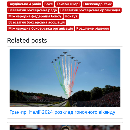
Саудівська Аравія
Бокс
Тайсон Ф'юрі
Олександр Усик
Всесвітня боксерська рада
Всесвітня боксерська організація
Міжнародна федерація боксу
Нокаут
Всесвітня боксерська асоціація
Міжнародна боксерська організація
Розділене рішення
Related posts
Гран-прі Італії-2024: розклад гоночного вікенду