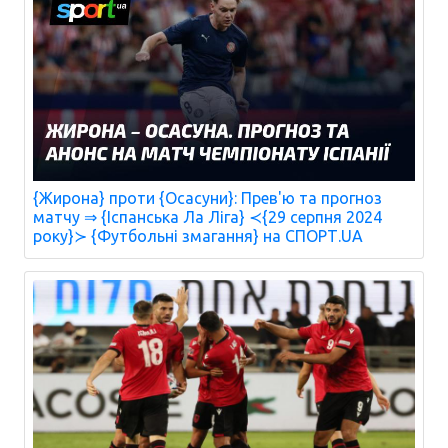
{Жирона} проти {Осасуни}: Прев'ю та прогноз
матчу ⇒ {Іспанська Ла Ліга} ≺{29 серпня 2024
року}≻ {Футбольні змагання} на СПОРТ.UA