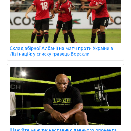
Склад збірної Албанії на матч проти України в
Лізі націй: у списку гравець Ворскли
Шануйте минуле: наставник давнього опонента