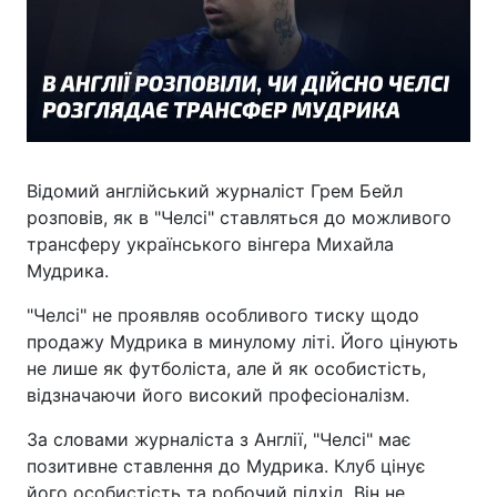
Відомий англійський журналіст Грем Бейл
розповів, як в "Челсі" ставляться до можливого
трансферу українського вінгера Михайла
Мудрика.
"Челсі" не проявляв особливого тиску щодо
продажу Мудрика в минулому літі. Його цінують
не лише як футболіста, але й як особистість,
відзначаючи його високий професіоналізм.
За словами журналіста з Англії, "Челсі" має
позитивне ставлення до Мудрика. Клуб цінує
його особистість та робочий підхід. Він не