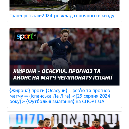
Гран-прі Італії-2024: розклад гоночного вікенду
{Жирона} проти {Осасуни}: Прев'ю та прогноз
матчу ⇒ {Іспанська Ла Ліга} ≺{29 серпня 2024
року}≻ {Футбольні змагання} на СПОРТ.UA