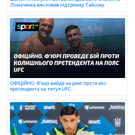
Ломаченка висловив підтримку Тайсону.
ОФІЦІЙНО. Ф'юрі вийде на ринг проти екс-
претендента на титул UFC.