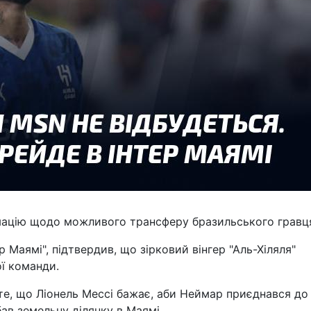
рмацію щодо можливого трансферу бразильського гравц
 Маямі", підтвердив, що зірковий вінгер "Аль-Хіляля"
ї команди.
 те, що Ліонель Мессі бажає, аби Неймар приєднався до
бав земельну ділянку в Маямі.