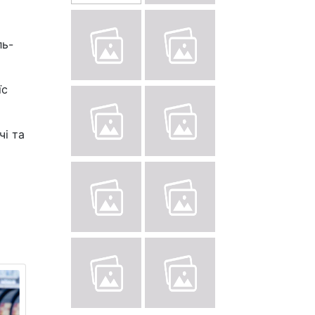
ль-
їс
чі та