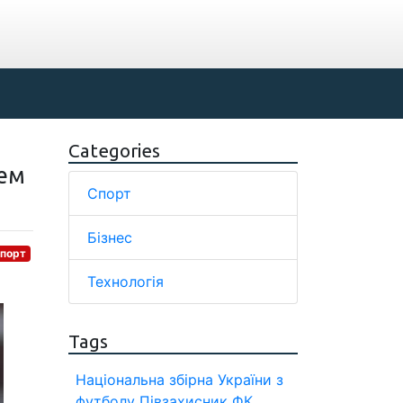
Categories
цем
Спорт
Бізнес
порт
Технологія
Tags
Національна збірна України з
футболу
Півзахисник
ФК