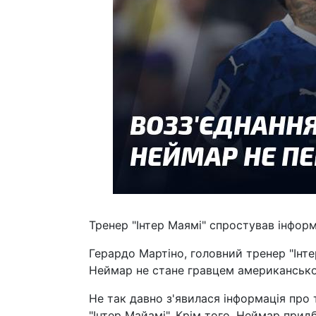
Тренер "Інтер Маямі" спростував інфо
Герардо Мартіно, головний тренер "Інтер
Неймар не стане гравцем американсько
Не так давно з'явилася інформація про
"Інтер Майамі". Крім того, Неймар прид