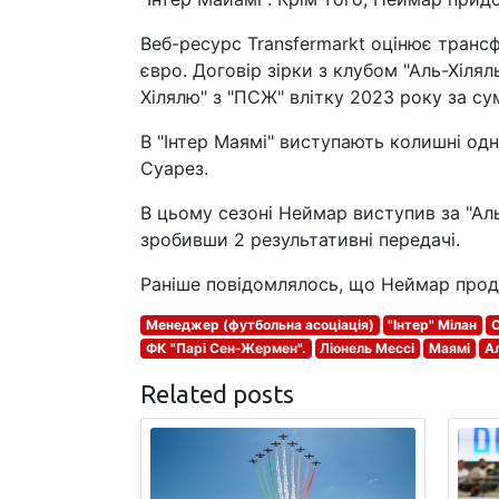
Веб-ресурс Transfermarkt оцінює трансф
євро. Договір зірки з клубом "Аль-Хілял
Хілялю" з "ПСЖ" влітку 2023 року за су
В "Інтер Маямі" виступають колишні од
Суарез.
В цьому сезоні Неймар виступив за "Аль-
зробивши 2 результативні передачі.
Раніше повідомлялось, що Неймар продо
Менеджер (футбольна асоціація)
"Інтер" Мілан
С
ФК "Парі Сен-Жермен".
Ліонель Мессі
Маямі
Ал
Related posts