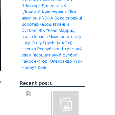
"Шахтар" Донецьк
ФК
"Динамо" Київ
Україна
Ліга
чемпіонів УЄФА
Бокс
Українці
Воротар (асоціативний
футбол)
ФК "Реал Мадрид
Італія
Іспанія
Чемпіонат світу
з футболу
Грузія (країна)
Чеська Республіка
Штрафний
удар (асоціативний футбол)
Тайсон Ф'юрі
Олександр Усик
Нокаут
Київ
я.
Recent posts