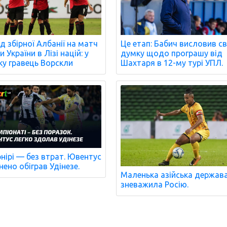
д збірної Албанії на матч
Це етап: Бабич висловив с
 України в Лізі націй: у
думку щодо програшу від
ку гравець Ворскли
Шахтаря в 12-му турі УПЛ.
рнірі — без втрат. Ювентус
нено обіграв Удінезе.
Маленька азійська держав
зневажила Росію.