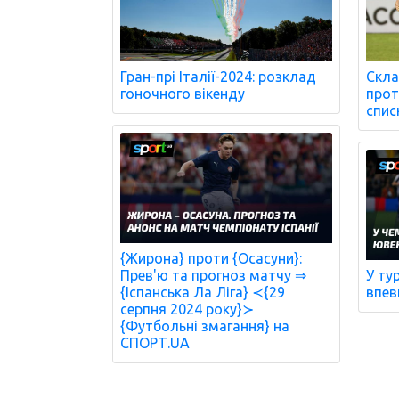
Гран-прі Італії-2024: розклад
Скла
гоночного вікенду
проти
спис
{Жирона} проти {Осасуни}:
Прев'ю та прогноз матчу ⇒
У ту
{Іспанська Ла Ліга} ≺{29
впев
серпня 2024 року}≻
{Футбольні змагання} на
СПОРТ.UA