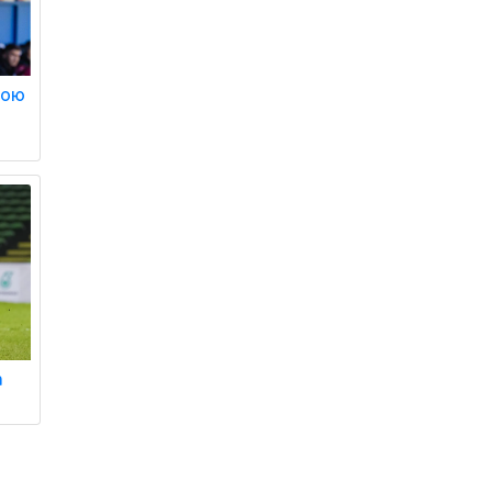
вою
а