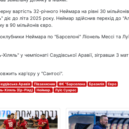
ерну вартість 32-річного Неймара на рівні 30 мільйонів
ь" діє до літа 2025 року. Неймар здійснив перехід до "А
му в 90 мільйонів євро.
ноклубники Неймара по "Барселоні" Ліонель Мессі та Лу
Хіляль" у чемпіонаті Саудівської Аравії, зігравши 3 мат
вжить кар'єру у "Сантосі".
аудівська Аравія
Півзахисник
ФК "Барселона
Бразилія
Євро
ь-Хіляль (Ер-Ріяд)
Неймар.
Луїс Суарес