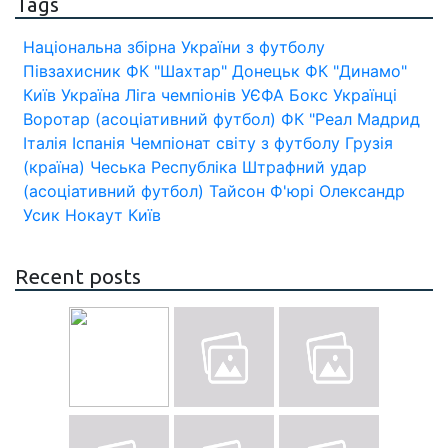
Tags
Національна збірна України з футболу
Півзахисник
ФК "Шахтар" Донецьк
ФК "Динамо"
Київ
Україна
Ліга чемпіонів УЄФА
Бокс
Українці
Воротар (асоціативний футбол)
ФК "Реал Мадрид
Італія
Іспанія
Чемпіонат світу з футболу
Грузія
(країна)
Чеська Республіка
Штрафний удар
(асоціативний футбол)
Тайсон Ф'юрі
Олександр
Усик
Нокаут
Київ
Recent posts