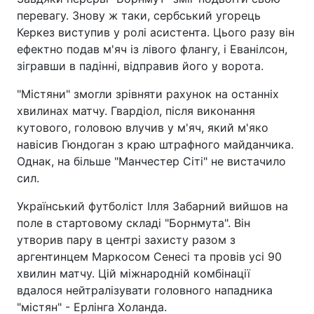
перевагу. Знову ж таки, сербський угорець
Керкез виступив у ролі асистента. Цього разу він
ефектно подав м'яч із лівого флангу, і Еванілсон,
зігравши в падінні, відправив його у ворота.
"Містяни" змогли зрівняти рахунок на останніх
хвилинах матчу. Гвардіол, після виконання
кутового, головою влучив у м'яч, який м'яко
навісив Гюндоган з краю штрафного майданчика.
Однак, на більше "Манчестер Сіті" не вистачило
сил.
Український футболіст Ілля Забарний вийшов на
поле в стартовому складі "Борнмута". Він
утворив пару в центрі захисту разом з
аргентинцем Маркосом Сенесі та провів усі 90
хвилин матчу. Цій міжнародній комбінації
вдалося нейтралізувати головного нападника
"містян" - Ерлінга Холанда.