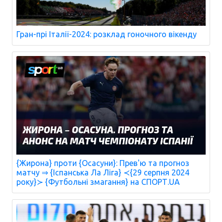
Гран-прі Італії-2024: розклад гоночного вікенду
{Жирона} проти {Осасуни}: Прев'ю та прогноз
матчу ⇒ {Іспанська Ла Ліга} ≺{29 серпня 2024
року}≻ {Футбольні змагання} на СПОРТ.UA