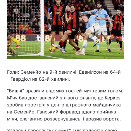
Голи: Семенйо на 9-й хвилині, Еванілсон на 64-й
- Гвардіол на 82-й хвилині.
"Вишні" вразили відомих гостей миттєвим голом.
М'яч був доставлений з лівого флангу, де Керкез
зробив простріл у центр штрафного майданчика
на Семенйо. Ганський форвард вдало прийняв
м'яч, елегантно розвернувшись, і вразив ворота.
Завдяки перерві "Борнмут" зміг подвоїти свою