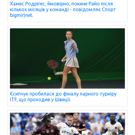
Хамес Родрігес, ймовірно, покине Райо після
кількох місяців у команді - повідомляє Спорт
bigmir)net.
Єсипчук пробилася до фіналу парного турніру
ITF, що проходив у Швеції.