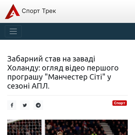
Спорт Трек
Забарний став на заваді
Холанду: огляд відео першого
програшу "Манчестер Сіті" у
сезоні АПЛ.
Спорт