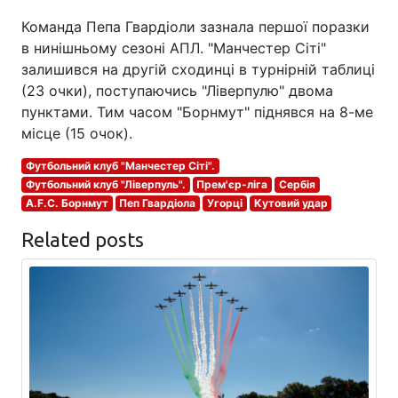
Команда Пепа Гвардіоли зазнала першої поразки
в нинішньому сезоні АПЛ. "Манчестер Сіті"
залишився на другій сходинці в турнірній таблиці
(23 очки), поступаючись "Ліверпулю" двома
пунктами. Тим часом "Борнмут" піднявся на 8-ме
місце (15 очок).
Футбольний клуб "Манчестер Сіті".
Футбольний клуб "Ліверпуль".
Прем'єр-ліга
Сербія
A.F.C. Борнмут
Пеп Гвардіола
Угорці
Кутовий удар
Related posts