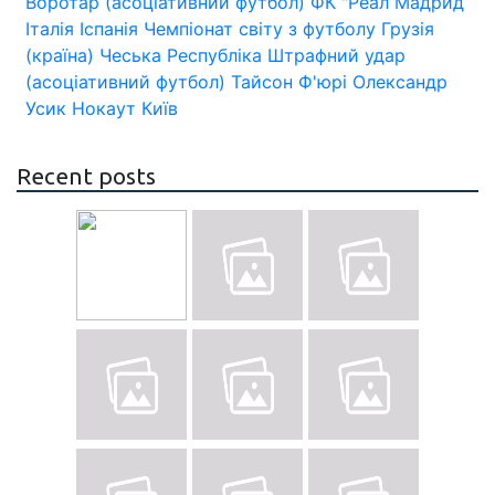
Воротар (асоціативний футбол)
ФК "Реал Мадрид
Італія
Іспанія
Чемпіонат світу з футболу
Грузія
(країна)
Чеська Республіка
Штрафний удар
(асоціативний футбол)
Тайсон Ф'юрі
Олександр
Усик
Нокаут
Київ
Recent posts