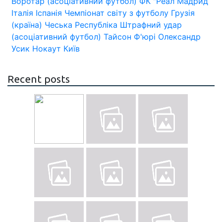
Воротар (асоціативний футбол)
ФК "Реал Мадрид
Італія
Іспанія
Чемпіонат світу з футболу
Грузія
(країна)
Чеська Республіка
Штрафний удар
(асоціативний футбол)
Тайсон Ф'юрі
Олександр
Усик
Нокаут
Київ
Recent posts