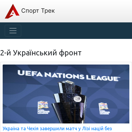
Спорт Трек
2-й Український фронт
Україна та Чехія завершили матч у Лізі націй без