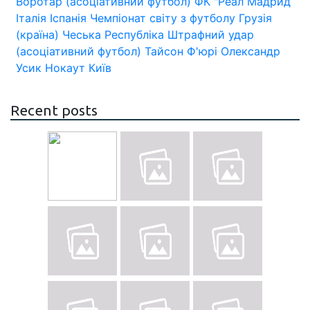
Воротар (асоціативний футбол)
ФК "Реал Мадрид
Італія
Іспанія
Чемпіонат світу з футболу
Грузія
(країна)
Чеська Республіка
Штрафний удар
(асоціативний футбол)
Тайсон Ф'юрі
Олександр
Усик
Нокаут
Київ
Recent posts