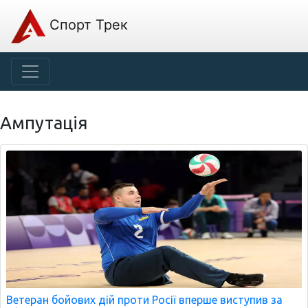
Спорт Трек
Ампутація
Ветеран бойових дій проти Росії вперше виступив за