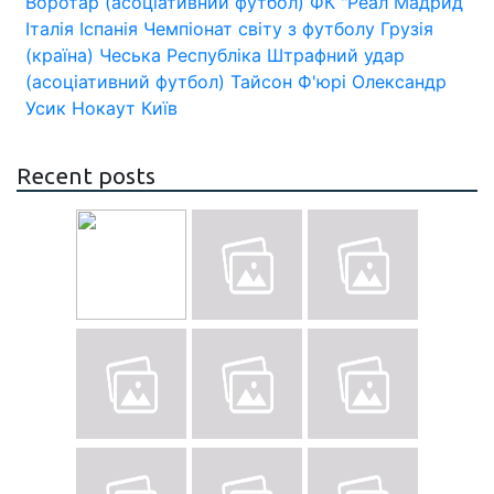
Воротар (асоціативний футбол)
ФК "Реал Мадрид
Італія
Іспанія
Чемпіонат світу з футболу
Грузія
(країна)
Чеська Республіка
Штрафний удар
(асоціативний футбол)
Тайсон Ф'юрі
Олександр
Усик
Нокаут
Київ
Recent posts