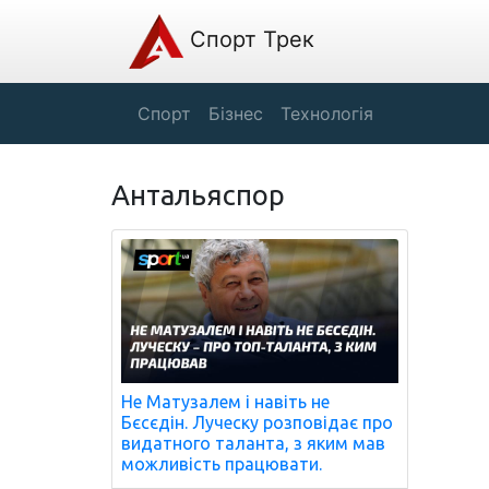
Спорт Трек
Спорт
Бізнес
Технологія
Антальяспор
Не Матузалем і навіть не
Бєсєдін. Луческу розповідає про
видатного таланта, з яким мав
можливість працювати.