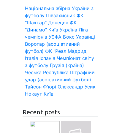
Національна збірна України з
футболу
Півзахисник
ФК
"Шахтар" Донецьк
ФК
"Динамо" Київ
Україна
Ліга
чемпіонів УЄФА
Бокс
Українці
Воротар (асоціативний
футбол)
ФК "Реал Мадрид
Італія
Іспанія
Чемпіонат світу
з футболу
Грузія (країна)
Чеська Республіка
Штрафний
удар (асоціативний футбол)
Тайсон Ф'юрі
Олександр Усик
Нокаут
Київ
Recent posts