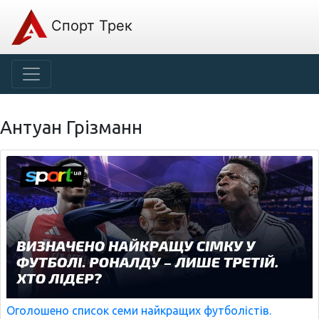
Спорт Трек
Антуан Грізманн
Оголошено список семи найкращих футболістів.