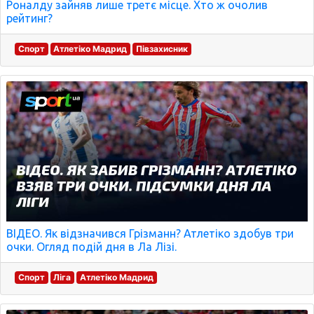
Роналду зайняв лише третє місце. Хто ж очолив
рейтинг?
Спорт
Атлетіко Мадрид
Півзахисник
ВІДЕО. Як відзначився Грізманн? Атлетіко здобув три
очки. Огляд подій дня в Ла Лізі.
Спорт
Ліга
Атлетіко Мадрид