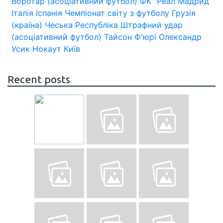
Воротар (асоціативний футбол)
ФК "Реал Мадрид
Італія
Іспанія
Чемпіонат світу з футболу
Грузія
(країна)
Чеська Республіка
Штрафний удар
(асоціативний футбол)
Тайсон Ф'юрі
Олександр
Усик
Нокаут
Київ
Recent posts