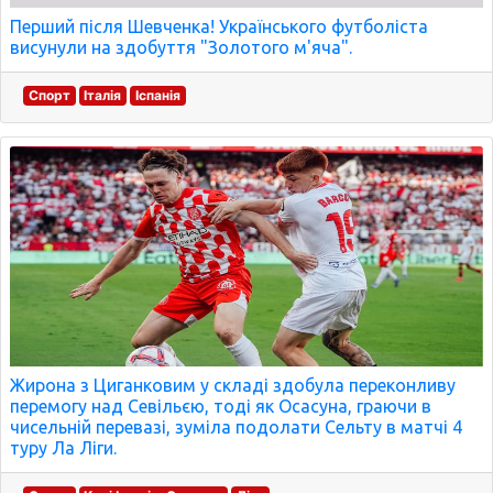
Перший після Шевченка! Українського футболіста
висунули на здобуття "Золотого м'яча".
Спорт
Італія
Іспанія
Жирона з Циганковим у складі здобула переконливу
перемогу над Севільєю, тоді як Осасуна, граючи в
чисельній перевазі, зуміла подолати Сельту в матчі 4
туру Ла Ліги.