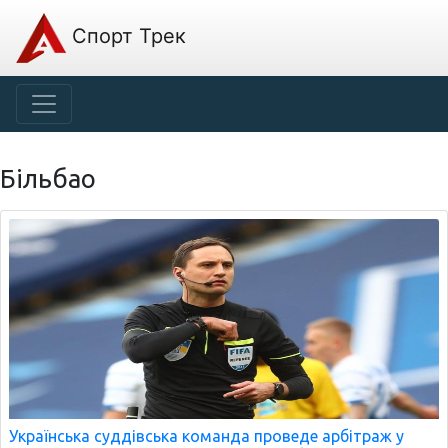
Спорт Трек
Більбао
Українська суддівська команда проведе арбітраж у