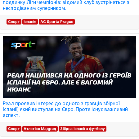
поєдинку Ліги чемпіонів: відомий клуб зустрінеться з
несподіваним суперником.
Спорт
Іспанія
AC Sparta Prague
Реал проявив інтерес до одного з гравців збірної
Іспанії, який виступав на Євро. Проте існує важливий
аспект.
Спорт
Атлетіко Мадрид
Збірна Іспанії з футболу