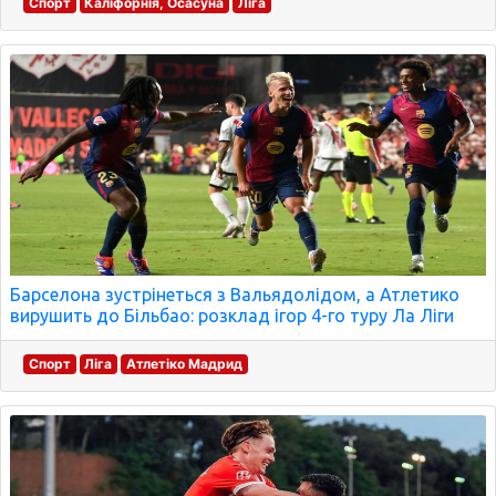
Спорт
Каліфорнія, Осасуна
Ліга
Барселона зустрінеться з Вальядолідом, а Атлетико
вирушить до Більбао: розклад ігор 4-го туру Ла Ліги
Спорт
Ліга
Атлетіко Мадрид