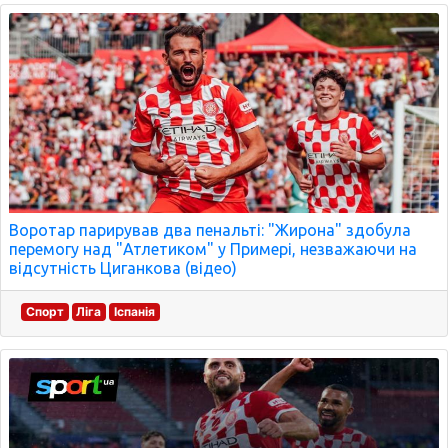
Воротар парирував два пенальті: "Жирона" здобула
перемогу над "Атлетиком" у Примері, незважаючи на
відсутність Циганкова (відео)
Спорт
Ліга
Іспанія