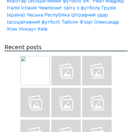
Воротар (асоціативний футбол)
ФК "Реал Мадрид
Італія
Іспанія
Чемпіонат світу з футболу
Грузія
(країна)
Чеська Республіка
Штрафний удар
(асоціативний футбол)
Тайсон Ф'юрі
Олександр
Усик
Нокаут
Київ
Recent posts