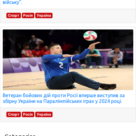
війську".
Спорт
Росія
Україна
Ветеран бойових дій проти Росії вперше виступив за
збірну України на Паралімпійських іграх у 2024 році.
Спорт
Росія
Україна