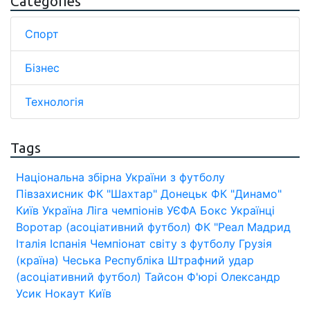
Categories
Спорт
Бізнес
Технологія
Tags
Національна збірна України з футболу
Півзахисник
ФК "Шахтар" Донецьк
ФК "Динамо"
Київ
Україна
Ліга чемпіонів УЄФА
Бокс
Українці
Воротар (асоціативний футбол)
ФК "Реал Мадрид
Італія
Іспанія
Чемпіонат світу з футболу
Грузія
(країна)
Чеська Республіка
Штрафний удар
(асоціативний футбол)
Тайсон Ф'юрі
Олександр
Усик
Нокаут
Київ