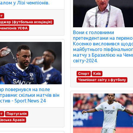
алом у Лізі чемпіонів.
рт
джер (футбольна асоціація)
 чемпіонів УЄФА
Вони є головними
претендентами на перемог
Косенко висловився щод
майбутнього півфінально
матчу з Бразилією на Чем
світу-2024.
Спорт
Київ
Чемпіонат світу з футболу
р повернувся на поле
 травми: скільки матчів він
стив - Sport News 24
рт
Португалія
івська Аравія