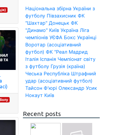
Національна збірна України з
ія)
футболу
Півзахисник
ФК
"Шахтар" Донецьк
ФК
"Динамо" Київ
Україна
Ліга
чемпіонів УЄФА
Бокс
Українці
Воротар (асоціативний
футбол)
ФК "Реал Мадрид
Італія
Іспанія
Чемпіонат світу
з футболу
Грузія (країна)
Чеська Республіка
Штрафний
.
удар (асоціативний футбол)
в
асі)
Тайсон Ф'юрі
Олександр Усик
Нокаут
Київ
тболу
Recent posts