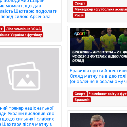
ер Володимир Шаран
Спорт
ив момент, що дав
Менеджер (футбольна асоціац
ивість Шахтарю подолати
Росія
 перед силою Арсенала.
рт
Ліга чемпіонів УЄФА
іонат України з футболу
Бразилія проти Аргентини
Огляд матчу та відео голі
(оновлення в реальному ч
Спорт
Чемпіонат світу з фу
Бразилія
ний тренер національної
ди України висловив свої
 щодо сильних і слабких
н Шахтаря після матчу з