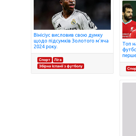
Вінісіус висловив свою думку
щодо підсумків Золотого м'яча
Топ н
2024 року.
футбо
перше
Спорт
Ліга
Збірна Іспанії з футболу
Спо