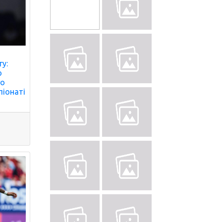
у:
о
го
піонаті