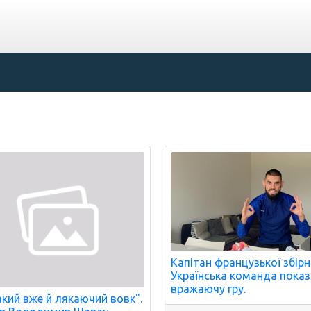
Капітан французької збірн
Українська команда пока
вражаючу гру.
акий вже й лякаючий вовк".