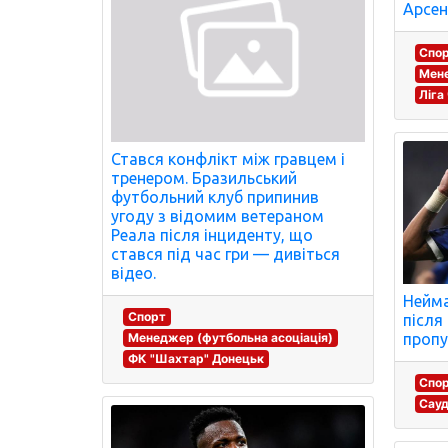
Арсен
Спо
Мене
Ліга
Стався конфлікт між гравцем і
тренером. Бразильський
футбольний клуб припинив
угоду з відомим ветераном
Реала після інциденту, що
стався під час гри — дивіться
відео.
Нейма
Спорт
після
пропу
Менеджер (футбольна асоціація)
ФК "Шахтар" Донецьк
Спо
Сауд