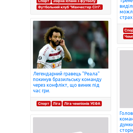
Трен
Спорт
Збірна Іспанії з футболу
виділ
Футбольний клуб "Манчестер Сіті".
можл
страх
Спо
Чемп
Легендарний гравець "Реала"
покинув бразильську команду
через конфлікт, що виник під
час гри.
Спорт
Ліга
Ліга чемпіонів УЄФА
Голов
коман
думки
сторі