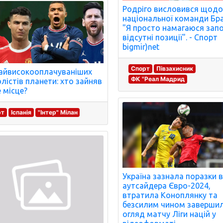
Родріго висловився щод
національної команди Бра
"Я просто намагаюся зап
відсутні позиції". - Спорт
bigmir)net
Спорт
Півзахисник
айвисокооплачуваніших
ФК "Реал Мадрид
лістів планети: хто зайняв
 місце?
рт
Іспанія
"Інтер" Мілан
Україна зазнала поразки в
аутсайдера Євро-2024,
втратила Коноплянку та
безсилим чином завершил
огляд матчу Ліги націй у