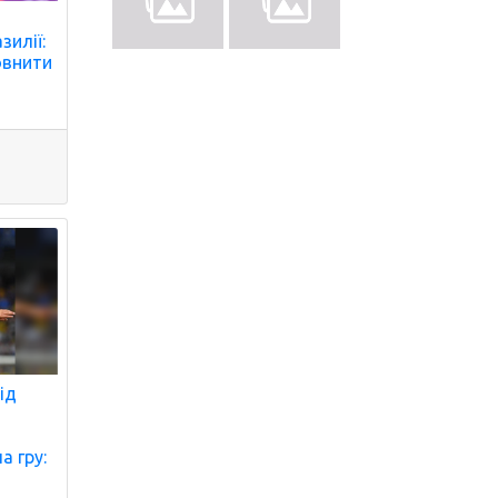
о
зилії:
овнити
ід
а гру: