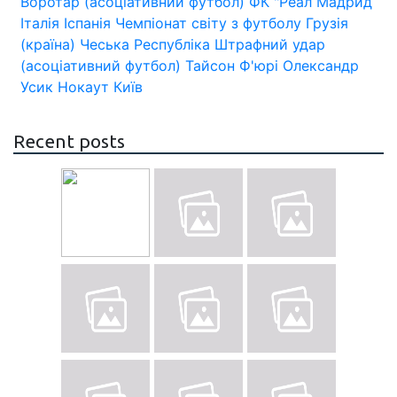
Воротар (асоціативний футбол)
ФК "Реал Мадрид
Італія
Іспанія
Чемпіонат світу з футболу
Грузія
(країна)
Чеська Республіка
Штрафний удар
(асоціативний футбол)
Тайсон Ф'юрі
Олександр
Усик
Нокаут
Київ
Recent posts