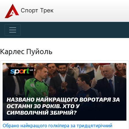
Спорт Трек
Карлес Пуйоль
Обрано найкращого голкіпера за тридцятирічний