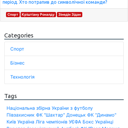
період. Хто потрапив до символічної команди?
Спорт
Кріштіану Роналду
Зінедін Зідан
Categories
Спорт
Бізнес
Технологія
Tags
Національна збірна України з футболу
Півзахисник
ФК "Шахтар" Донецьк
ФК "Динамо"
Київ
Україна
Ліга чемпіонів УЄФА
Бокс
Українці