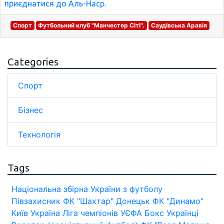
приєднатися до Аль-Наср.
Спорт
Футбольний клуб "Манчестер Сіті".
Саудівська Аравія
Categories
Спорт
Бізнес
Технологія
Tags
Національна збірна України з футболу
Півзахисник
ФК "Шахтар" Донецьк
ФК "Динамо"
Київ
Україна
Ліга чемпіонів УЄФА
Бокс
Українці