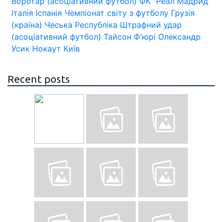
Воротар (асоціативний футбол)
ФК "Реал Мадрид
Італія
Іспанія
Чемпіонат світу з футболу
Грузія
(країна)
Чеська Республіка
Штрафний удар
(асоціативний футбол)
Тайсон Ф'юрі
Олександр
Усик
Нокаут
Київ
Recent posts