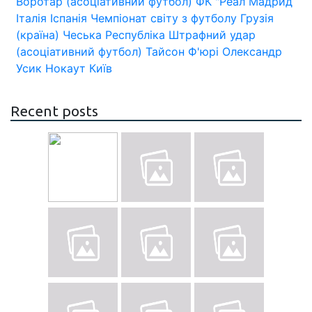
Воротар (асоціативний футбол)
ФК "Реал Мадрид
Італія
Іспанія
Чемпіонат світу з футболу
Грузія
(країна)
Чеська Республіка
Штрафний удар
(асоціативний футбол)
Тайсон Ф'юрі
Олександр
Усик
Нокаут
Київ
Recent posts